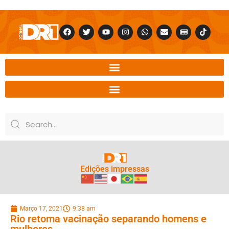
Edições impressas
Março 17, 2021
9:38 am
Rio retoma vacinação separando homens e
mulheres