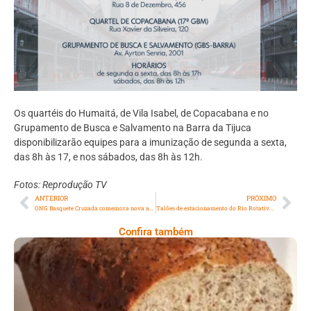
Os quartéis do Humaitá, de Vila Isabel, de Copacabana e no
Grupamento de Busca e Salvamento na Barra da Tijuca
disponibilizarão equipes para a imunização de segunda a sexta,
das 8h às 17, e nos sábados, das 8h às 12h.
Fotos: Reprodução TV
ANTERIOR
PRÓXIMO
ONG Basquete Cruzada comemora nova ação com colégio no Rio
Talões de estacionamento do Rio Rotativo ganham novo visual
Confira também
Comer Bem: Pão Low Carb