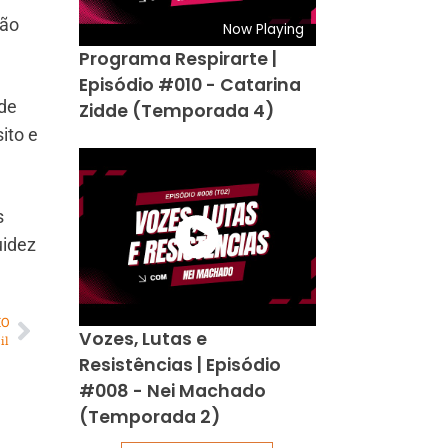
são
Now Playing
Programa Respirarte |
Episódio #010 - Catarina
 de
Zidde (Temporada 4)
ito e
s
uidez
MO
Vozes, Lutas e
il
Resistências | Episódio
#008 - Nei Machado
(Temporada 2)