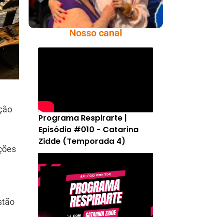
Nosso canal
ação
Programa Respirarte |
Episódio #010 - Catarina
Zidde (Temporada 4)
ações
m
stão