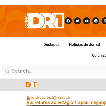
Destaque
Notícias do Jornal
Colunis
Outubro 29, 2025
12:10 pm
Rio retorna ao Estágio 1 após megaop