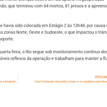
mão, que terminou com 64 mortos, 81 presos e a apreen
ade havia sido colocada em Estágio 2 às 13h48, por causa
s zonas Norte, Oeste e Sudoeste, o que impactou o trâns
nsporte.
quarta-feira, o Rio segue sob monitoramento contínuo do
eis reflexos da operação e trabalham para manter a fl
PRÓXI
Câmara aprova proibição de cobrança por bagagem de mão e despachada em voos
Como Comando Vermelho surgiu e se espalhou pelo Bras