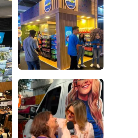
Inovação No Brasil
Com A Participação
Do Prezunic No Rio
Innovation Week
2026
​Segurança Pública
Lidera Queixas De
Moradores Do Rio Em
Escuta Promovida
Por Antônia
Fontenelle