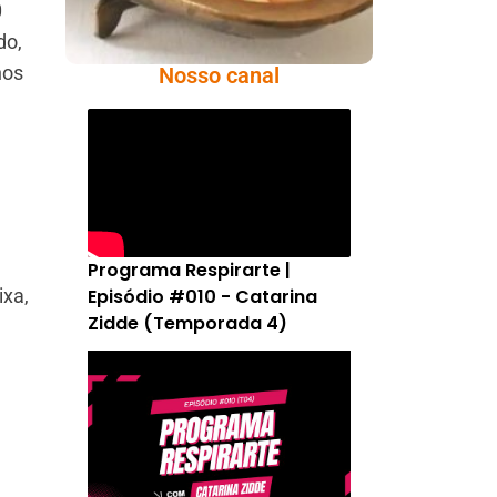
0
do,
nos
Nosso canal
Programa Respirarte |
Episódio #010 - Catarina
ixa,
Zidde (Temporada 4)