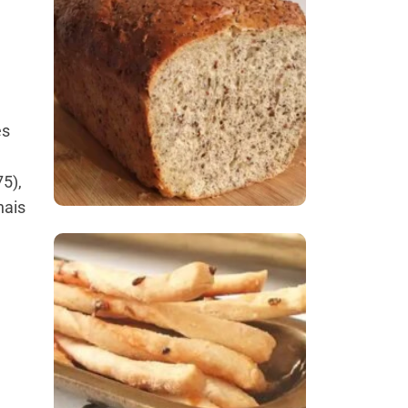
Comer Bem: Pão Low
Carb
es
5),
nais
Comer Bem:
Palitinhos De Cebola
E Salsa