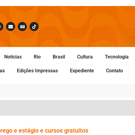
Notícias
Rio
Brasil
Cultura
Tecnologia
tas
Edições Impressas
Expediente
Contato
rego e estágio e cursos gratuitos