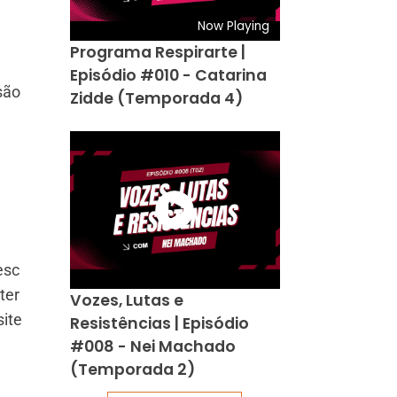
Now Playing
Programa Respirarte |
Episódio #010 - Catarina
são
Zidde (Temporada 4)
esc
ter
Vozes, Lutas e
site
Resistências | Episódio
#008 - Nei Machado
(Temporada 2)