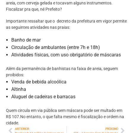
areia, com cerveja gelada e tocavam alguns instrumentos.
Fiscalizar pra que, né Prefeito?
Importante ressaltar que o decreto da prefeitura em vigor permite
as seguintes atividades nas praias:
Banho de mar
Circulação de ambulantes (entre 7h e 18h)
Atividades físicas, com uso obrigatório de máscaras
Além da permanência de banhistas na faixa de areia, seguem
proibidos:
Venda de bebida alcoólica
Altinha
Aluguel de cadeiras e barracas
Quem circula em via pública sem máscara pode ser multado em
R$ 107.No entanto, o que falta mesmo é fiscalização e ordem na
cidade.
ANTERIOR
PRÓXIMO
Brasil perde 4,6 milhões de leitores em quatro anos
STF – A Suprema Corte da Libertação