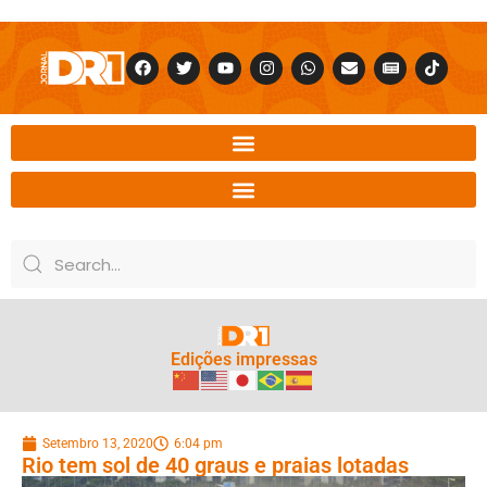
Edições impressas
Setembro 13, 2020
6:04 pm
Rio tem sol de 40 graus e praias lotadas