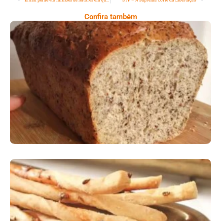
Confira também
Comer Bem: Pão Low Carb
Comer Bem: Palitinhos De Cebola E Salsa