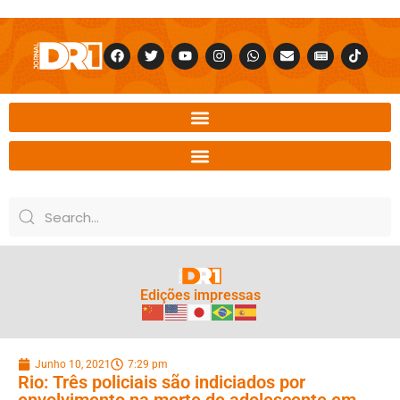
Edições impressas
Junho 10, 2021
7:29 pm
Rio: Três policiais são indiciados por
envolvimento na morte de adolescente em