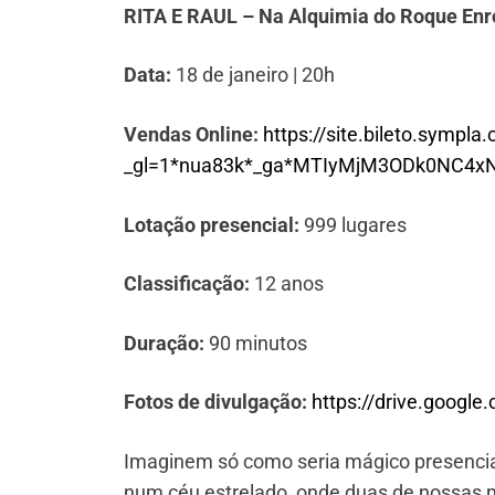
RITA E RAUL – Na Alquimia do Roque E
Data:
18 de janeiro | 20h
Vendas Online:
https://site.bileto.sympla
_gl=1*nua83k*_ga*MTIyMjM3ODk0NC4
Lotação presencial:
999 lugares
Classificação:
12 anos
Duração:
90 minutos
Fotos de divulgação:
https://drive.goog
Imaginem só como seria mágico presenciar
num céu estrelado, onde duas de nossas m