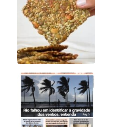
Comer Bem: Cracker
De Sementes
Ano X – Número 366
01 A 07 De Agosto De
2026