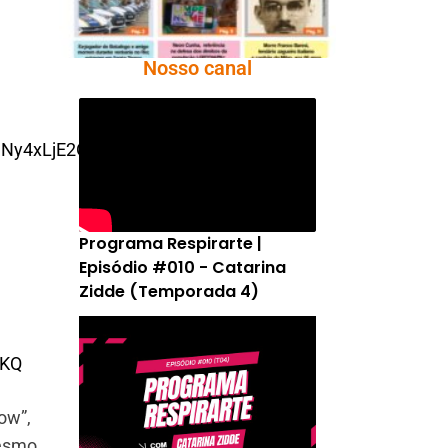
Nosso canal
1Ny4xLjE2ODE5MzUxNTguMC4wLjA
.
Programa Respirarte |
Episódio #010 - Catarina
Zidde (Temporada 4)
vKQ
ow”,
mesmo