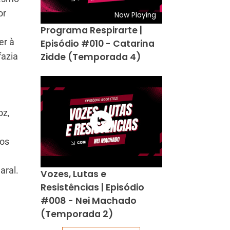
or
Now Playing
Programa Respirarte |
er à
Episódio #010 - Catarina
Zidde (Temporada 4)
fazia
oz,
vos
aral.
Vozes, Lutas e
Resistências | Episódio
#008 - Nei Machado
(Temporada 2)