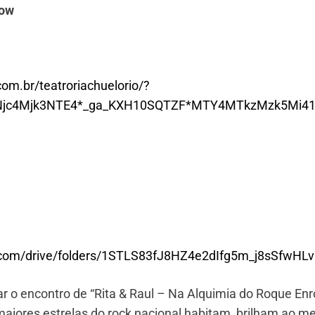
nrow
.com.br/teatroriachuelorio/?
xNjc4Mjk3NTE4*_ga_KXH10SQTZF*MTY4MTkzMzk5Mi4
le.com/drive/folders/1STLS83fJ8HZ4e2dIfg5m_j8sSfwHL
 o encontro de “Rita & Raul – Na Alquimia do Roque Enr
aiores estrelas do rock nacional habitam, brilham ao 