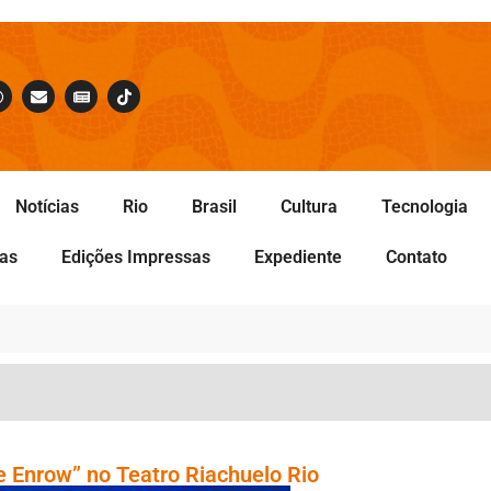
Notícias
Rio
Brasil
Cultura
Tecnologia
tas
Edições Impressas
Expediente
Contato
 Enrow” no Teatro Riachuelo Rio