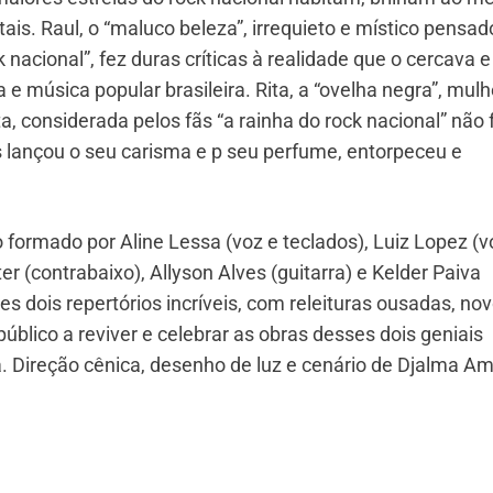
is. Raul, o “maluco beleza”, irrequieto e místico pensad
k nacional”, fez duras críticas à realidade que o cercava e
 música popular brasileira. Rita, a “ovelha negra”, mulh
a, considerada pelos fãs “a rainha do rock nacional” não 
lançou o seu carisma e p seu perfume, entorpeceu e
 formado por Aline Lessa (voz e teclados), Luiz Lopez (v
ter (contrabaixo), Allyson Alves (guitarra) e Kelder Paiva
 dois repertórios incríveis, com releituras ousadas, no
blico a reviver e celebrar as obras desses dois geniais
ta. Direção cênica, desenho de luz e cenário de Djalma Am