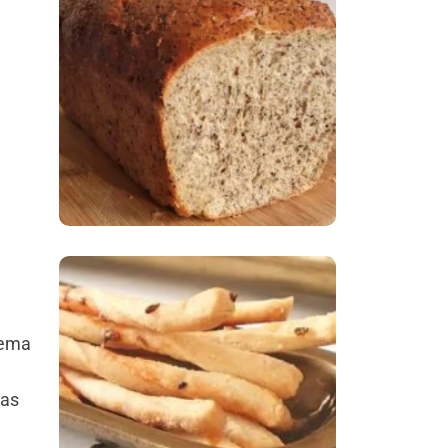
Comer Bem: Pão Low
Carb
Comer Bem:
cema
Palitinhos De Cebola
E Salsa
ras