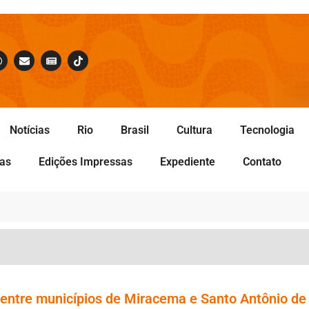
Notícias
Rio
Brasil
Cultura
Tecnologia
tas
Edições Impressas
Expediente
Contato
 entre municípios de Miracema e Santo Antônio de