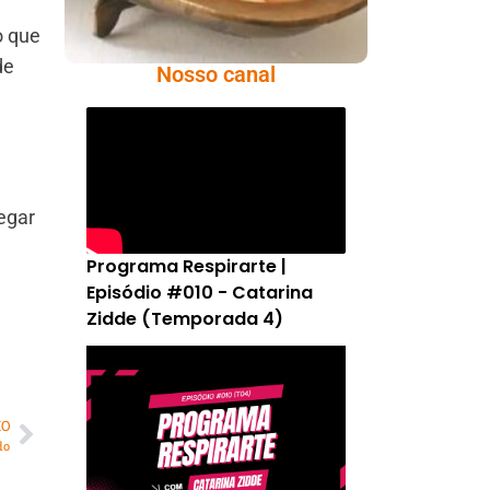
o que
de
Nosso canal
egar
Programa Respirarte |
Episódio #010 - Catarina
Zidde (Temporada 4)
MO
do