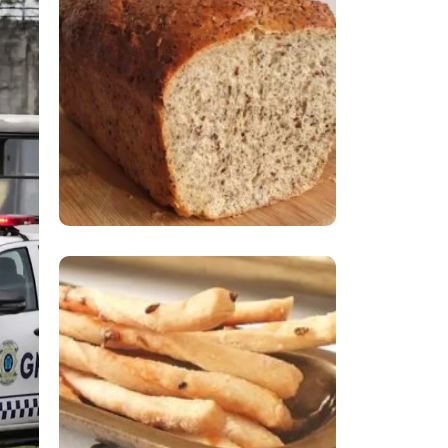
Comer Bem: Pão Low
Carb
Comer Bem:
Palitinhos De Cebola
E Salsa