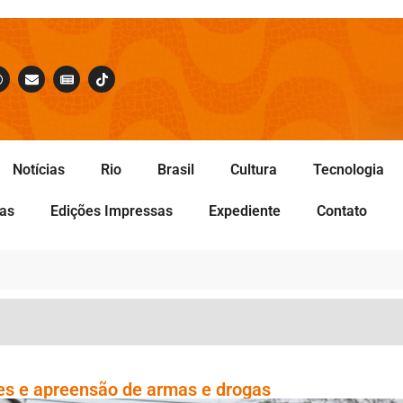
Notícias
Rio
Brasil
Cultura
Tecnologia
tas
Edições Impressas
Expediente
Contato
ões e apreensão de armas e drogas