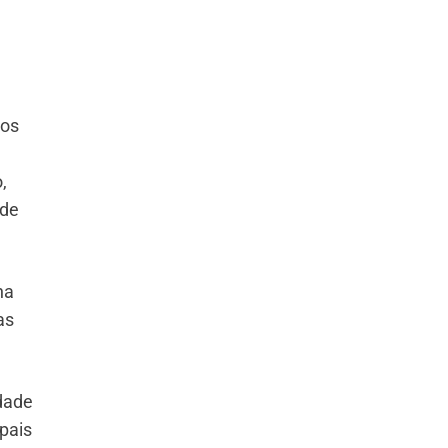
dos
,
 de
na
as
dade
pais