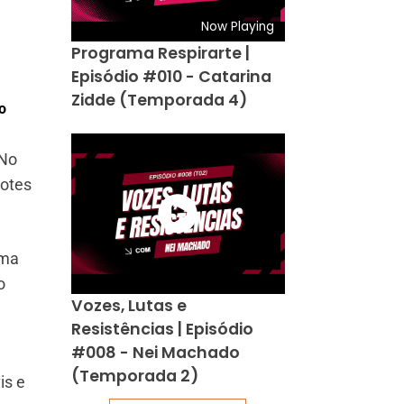
Now Playing
Programa Respirarte |
Episódio #010 - Catarina
Zidde (Temporada 4)
o
 No
lotes
uma
o
Vozes, Lutas e
Resistências | Episódio
#008 - Nei Machado
(Temporada 2)
is e