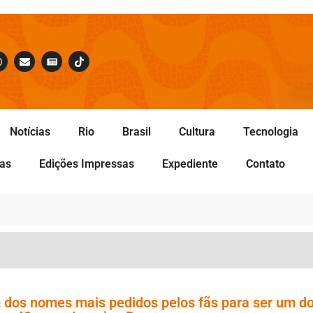
Notícias
Rio
Brasil
Cultura
Tecnologia
tas
Edições Impressas
Expediente
Contato
m dos nomes mais pedidos pelos fãs para ser um d