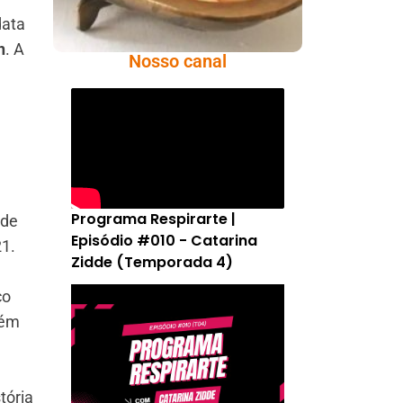
data
h
. A
Nosso canal
Programa Respirarte |
ade
Episódio #010 - Catarina
21.
Zidde (Temporada 4)
co
bém
tória