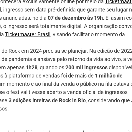
contecerá exclusivamente online por meio da
Ticketmast
, ingresso sem data pré-definida que garante seu lugar 
s anunciadas, no dia
07 de dezembro às 19h
. E, assim 
, o ingresso será totalmente digital. A organização conv
da
Ticketmaster Brasil
, visando facilitar o momento da
 do Rock em 2024 precisa se planejar. Na edição de 2022
de pandemia e ansiava pelo retorno da vida ao vivo, a v
, em apenas
1h28
, quando os
200 mil ingressos
disponívei
s à plataforma de vendas foi de mais de
1 milhão de
m momento e ao final da venda o público na fila estava
 se o festival tivesse aberto a venda oficial de ingressos
uase
3 edições inteiras de Rock in Rio
, considerando que 
sos.