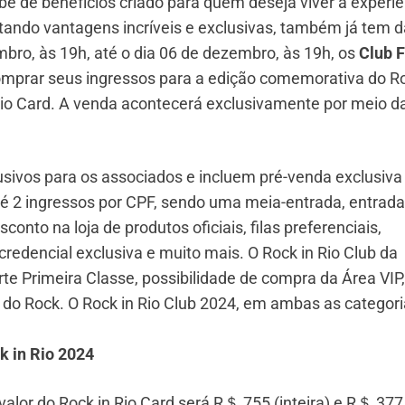
ube de benefícios criado para quem deseja viver a experi
tando vantagens incríveis e exclusivas, também já tem d
mbro, às 19h, até o dia 06 de dezembro, às 19h, os
Club F
omprar seus ingressos para a edição comemorativa do R
 Rio Card. A venda acontecerá exclusivamente por meio d
lusivos para os associados e incluem pré-venda exclusiva
té 2 ingressos por CPF, sendo uma meia-entrada, entrada
onto na loja de produtos oficiais, filas preferenciais,
 credencial exclusiva e muito mais. O Rock in Rio Club da
te Primeira Classe, possibilidade de compra da Área VIP,
do Rock. O Rock in Rio Club 2024, em ambas as categor
k in Rio 2024
o valor do Rock in Rio Card será R＄ 755 (inteira) e R＄ 377