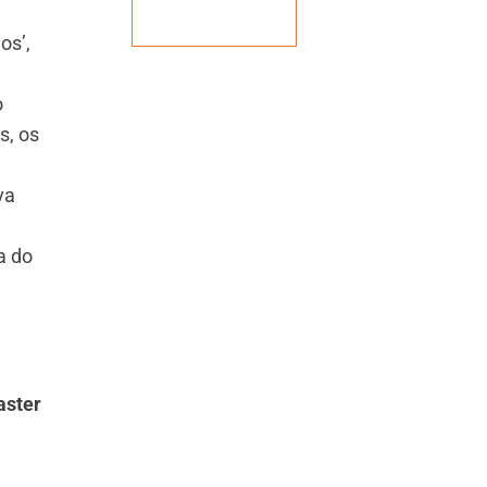
Veja mais
os’,
o
s, os
va
a do
aster