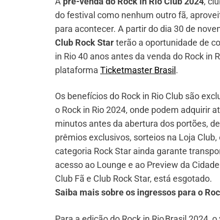
A
pré-venda do Rock in Rio Club 2024
, cl
do festival como nenhum outro fã, aprovei
para acontecer. A partir do dia 30 de nove
Club Rock Star
terão a oportunidade de c
in Rio 40 anos antes da venda do Rock in
plataforma
Ticketmaster Brasil
.
Os benefícios do Rock in Rio Club são exc
o Rock in Rio 2024, onde podem adquirir a
minutos antes da abertura dos portões, desc
prêmios exclusivos, sorteios na Loja Club,
categoria Rock Star ainda garante transpor
acesso ao Lounge e ao Preview da Cidade 
Club Fã e Club Rock Star, está esgotado.
Saiba mais sobre os ingressos para o Roc
Para a edição do Rock in Rio Brasil 2024, 