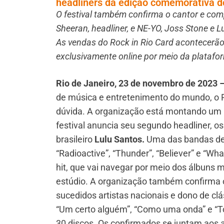
headliners da edição comemorativa d
O festival também confirma o cantor e comp
Sheeran, headliner, e NE-YO, Joss Stone e L
As vendas do Rock in Rio Card acontecerão
exclusivamente online por meio da platafo
Rio de Janeiro, 23 de novembro de 2023 
de música e entretenimento do mundo, o R
dúvida. A organização está montando um li
festival anuncia seu segundo headliner, 
brasileiro
Lulu Santos.
Uma das bandas de
“Radioactive”, “Thunder”, “Believer” e “W
hit, que vai navegar por meio dos álbuns 
estúdio. A organização também confirma 
sucedidos artistas nacionais e dono de cl
“Um certo alguém”, “Como uma onda” e “T
30 discos. Os confirmados se juntam aos a