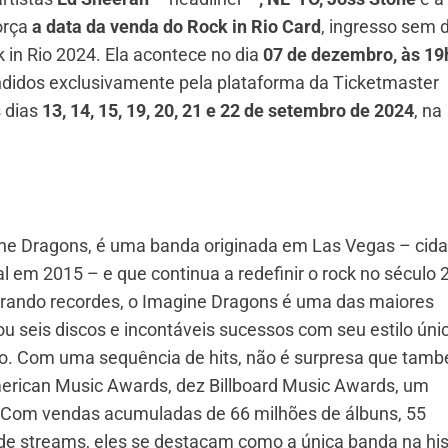
orça
a data da
venda do Rock in Rio Card
, ingresso sem 
 in Rio 2024. Ela acontece no dia
07 de dezembro, às 19
endidos exclusivamente pela plataforma da Ticketmaster
 dias
13, 14, 15, 19, 20, 21 e 22 de setembro de 2024
, na
ne Dragons, é uma banda originada em Las Vegas – cid
l em 2015 – e que continua a redefinir o rock no século 
rando recordes, o Imagine Dragons é uma das maiores
u seis discos e incontáveis sucessos com seu estilo úni
nico. Com uma sequência de hits, não é surpresa que tam
merican Music Awards, dez Billboard Music Awards, um
Com vendas acumuladas de 66 milhões de álbuns, 55
 de streams, eles se destacam como a única banda na his