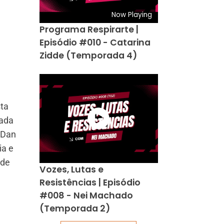
Now Playing
Programa Respirarte |
Episódio #010 - Catarina
Zidde (Temporada 4)
sta
cada
 Dan
ia e
 de
Vozes, Lutas e
Resistências | Episódio
#008 - Nei Machado
(Temporada 2)