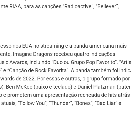
nte RIAA, para as canções “Radioactive”, “Believer”,
cesso nos EUA no streaming e a banda americana mais
nte, Imagine Dragons recebeu quatro indicações
c Awards, incluindo “Duo ou Grupo Pop Favorito”, “Arti
o” e “Canção de Rock Favorita”. A banda também foi indi
Awards de 2022. Por essas e outras, o grupo formado por
), Ben McKee (baixo e teclado) e Daniel Platzman (bater
o e prometem uma apresentação recheada de hits atrás
atuais, “Follow You”, “Thunder”, “Bones”, “Bad Liar” e