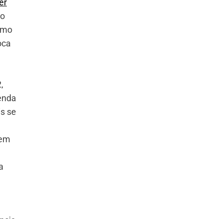
er
no
como
oca
,
enda
s se
 em
a