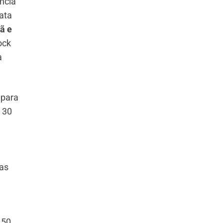
ência
ata
ã e
ock
a
 para
 30
ias
,50