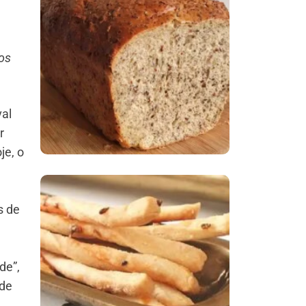
Comer Bem: Pão Low
Carb
os
val
r
je, o
s de
Comer Bem:
Palitinhos De Cebola
E Salsa
de”,
 de