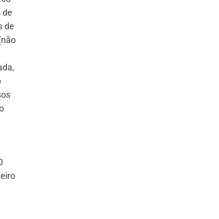
o de
s de
(não
ada,
o
sos
o
0
eiro