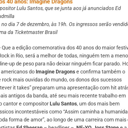
os 40 anos: Imagine Dragons
ositor Lulu Santos, que se junta aos já anunciados Ed
udmilla
 no dia 7 de dezembro, às 19h. Os ingressos serão vendid
rma da Ticketmaster Brasil
–
Que a edição comemorativa dos 40 anos do maior festi
ock in Rio, será a melhor de todas, ninguém tem a meno
ne-up de peso para não deixar ninguém ficar parado. Ho
os americanos do
Imagine Dragons
e confirma também o
 rock mais ouvidas do mundo, os donos dos sucessos
hatever it takes” preparam uma apresentação com hit atrá
mais antigos da banda, até seu mais recente trabalho em
o cantor e compositor
Lulu Santos
, um dos mais bem
ássicos incontestáveis como “Assim caminha a humanida
oda forma de amor”, ao longo de uma carreira com mais
rtistas
Ed Sheeran
– headliner –
, NE-YO, Joss Stone
e a