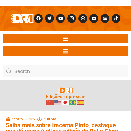
Edições impressas
Agosto 22, 2023
7:00 pm
Saiba mais sobre Iracema Pinto, destaque
que dá nome à oitava edição do Baile Glam