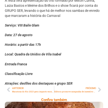
A festa terá apresentação do trio formado por Milton Cunha,
Laiza Bastos e Meime dos Brilhos e o show ficará por conta do
GRUPO SER, levando o que há de melhor nos sambas de enredo
que marcaram a história do Carnaval
Serviço: VIII Baile Glam
Data: 27 de agosto
Horário: a partir das 17h
Local: Quadra da Unidos de Vila Isabel
Entrada Franca
Classificação Livre
Atrações: desfiles dos destaques e grupo SER
ANTERIOR
PRÓXIMO
Maratona do Rio 2023 gera impacto econômico de R＄ 137,2 milhões ao estado do Rio de Janeiro
Editora promove campanha de incentivo à leitura no Dia da infância
Confira também