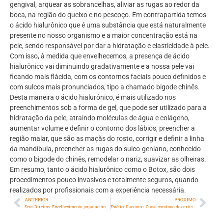
gengival, arquear as sobrancelhas, aliviar as rugas ao redor da
boca, na região do queixo e no pescoço. Em contrapartida temos
o ácido hialurônico que é uma substância que está naturalmente
presente no nosso organismo e a maior concentração está na
pele, sendo responsável por dar a hidratação e elasticidade à pele.
Com isso, à medida que envelhecemos, a presença de ácido
hialurônico vai diminuindo gradativamente e a nossa pele vai
ficando mais flácida, com os contornos faciais pouco definidos e
com sulcos mais pronunciados, tipo a chamado bigode chinês.
Desta maneira o ácido hialurônico, é mais utilizado nos
preenchimentos sob a forma de gel, que pode ser utilizado para a
hidratação da pele, atraindo moléculas de água e colágeno,
aumentar volume e definir o contorno dos lábios, preencher a
região malar, que são as maçãs do rosto, corrigir e definir a linha
da mandíbula, preencher as rugas do sulco-geniano, conhecido
como o bigode do chinês, remodelar o nariz, suavizar as olheiras.
Em resumo, tanto o ácido hialurônico como o Botox, são dois
procedimentos pouco invasivos e totalmente seguros, quando
realizados por profissionais com a experiência necessária.
ANTERIOR
PRÓXIMO
Seus Direitos: Envelhecimento populacional II
Estética1Luxuosa: O uso contínuo de corticoides e o surgimento de microvarizes