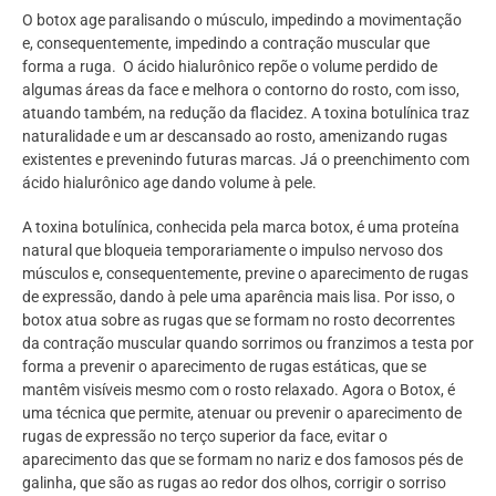
O botox age paralisando o músculo, impedindo a movimentação
e, consequentemente, impedindo a contração muscular que
forma a ruga. O ácido hialurônico repõe o volume perdido de
algumas áreas da face e melhora o contorno do rosto, com isso,
atuando também, na redução da flacidez. A toxina botulínica traz
naturalidade e um ar descansado ao rosto, amenizando rugas
existentes e prevenindo futuras marcas. Já o preenchimento com
ácido hialurônico age dando volume à pele.
A toxina botulínica, conhecida pela marca botox, é uma proteína
natural que bloqueia temporariamente o impulso nervoso dos
músculos e, consequentemente, previne o aparecimento de rugas
de expressão, dando à pele uma aparência mais lisa. Por isso, o
botox atua sobre as rugas que se formam no rosto decorrentes
da contração muscular quando sorrimos ou franzimos a testa por
forma a prevenir o aparecimento de rugas estáticas, que se
mantêm visíveis mesmo com o rosto relaxado. Agora o Botox, é
uma técnica que permite, atenuar ou prevenir o aparecimento de
rugas de expressão no terço superior da face, evitar o
aparecimento das que se formam no nariz e dos famosos pés de
galinha, que são as rugas ao redor dos olhos, corrigir o sorriso