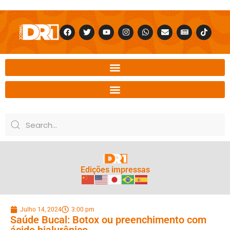
Edições impressas
Julho 14, 2024
3:00 pm
Saúde Bucal: Botox ou preenchimento com
ácido hialurônico