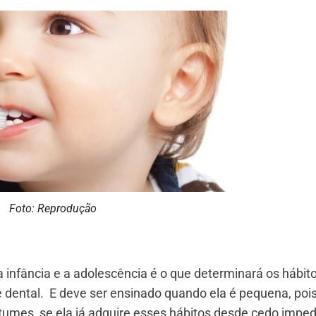
Foto: Reprodução
a infância e a adolescência é o que determinará os hábit
e dental. E deve ser ensinado quando ela é pequena, poi
ostumes, se ela já adquire esses hábitos desde cedo impe