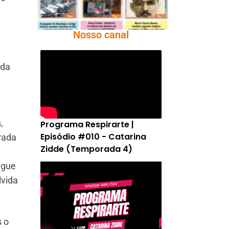
Nosso canal
 da
,
Programa Respirarte |
Episódio #010 - Catarina
trada
Zidde (Temporada 4)
egue
lvida
s o