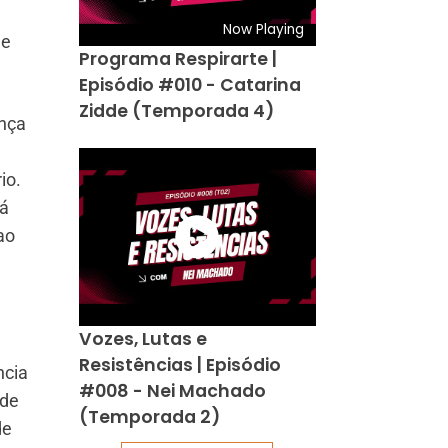
Now Playing
de
Programa Respirarte |
Episódio #010 - Catarina
Zidde (Temporada 4)
ança
io.
rá
ao
e
Vozes, Lutas e
Resistências | Episódio
ncia
#008 - Nei Machado
 de
(Temporada 2)
de