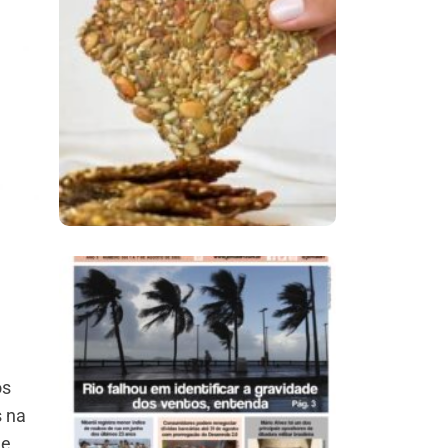
Comer Bem: Cracker
De Sementes
Ano X – Número 366
01 A 07 De Agosto De
2026
os
s na
de