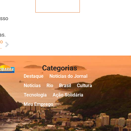
Veja mais
Isso
as.
MO
o: Passou da hora, de você aprender a fazer o feijão com arroz dos negócios!
Categorias
Destaque
Notícias do Jornal
Notícias
Rio
Brasil
Cultura
Tecnologia
Ação Solidária
Meu Emprego