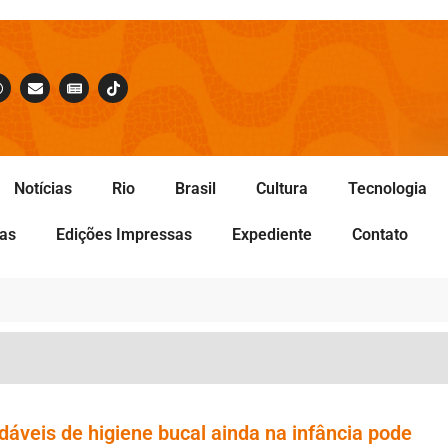
Notícias
Rio
Brasil
Cultura
Tecnologia
tas
Edições Impressas
Expediente
Contato
dáveis de higiene bucal ainda na infância pode