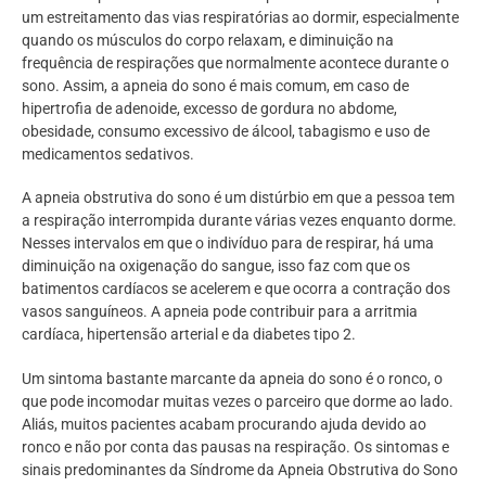
um estreitamento das vias respiratórias ao dormir, especialmente
quando os músculos do corpo relaxam, e diminuição na
frequência de respirações que normalmente acontece durante o
sono. Assim, a apneia do sono é mais comum, em caso de
hipertrofia de adenoide, excesso de gordura no abdome,
obesidade, consumo excessivo de álcool, tabagismo e uso de
medicamentos sedativos.
A apneia obstrutiva do sono é um distúrbio em que a pessoa tem
a respiração interrompida durante várias vezes enquanto dorme.
Nesses intervalos em que o indivíduo para de respirar, há uma
diminuição na oxigenação do sangue, isso faz com que os
batimentos cardíacos se acelerem e que ocorra a contração dos
vasos sanguíneos. A apneia pode contribuir para a arritmia
cardíaca, hipertensão arterial e da diabetes tipo 2.
Um sintoma bastante marcante da apneia do sono é o ronco, o
que pode incomodar muitas vezes o parceiro que dorme ao lado.
Aliás, muitos pacientes acabam procurando ajuda devido ao
ronco e não por conta das pausas na respiração. Os sintomas e
sinais predominantes da Síndrome da Apneia Obstrutiva do Sono