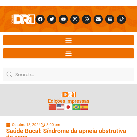
Edições impressas
Outubro 13, 2024
3:00 pm
Saúde Bucal: Síndrome da apneia obstrutiva
do sono