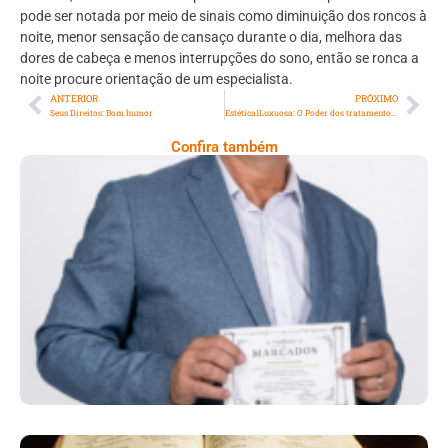
pode ser notada por meio de sinais como diminuição dos roncos à
noite, menor sensação de cansaço durante o dia, melhora das
dores de cabeça e menos interrupções do sono, então se ronca a
noite procure orientação de um especialista.
ANTERIOR
PRÓXIMO
Seus Direitos: Bom humor
Estética1Luxuosa: O Poder dos tratamentos estéticos com resultados progressivos
Confira também
Conectando Histórias:Clóvis Pedro:
Propósito Profissão E Legado