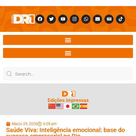
Edições impressas
Março 29, 2026
6:00 pm
Saúde Viva: Inteligência emocional: base do
sucesso empresarial no Rio