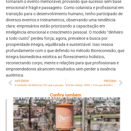
tornaram o evento memorável, provando que sucesso sem base
emocional é frágil e passageiro. Como colunista e profissional em
transição para o desenvolvimento humano, tenho participado de
diversos eventos e treinamentos, observando uma tendência
clara: empresários estão priorizando a capacitação em
inteligência emocional e crescimento pessoal. O modelo “dinheiro
a todo custo” perdeu força; agora, prevalece a busca por
prosperidade íntegra, equilibrada e sustentável. Isso ressoa
profundamente com o que defendo no método Bioreconexão, que
integra biomedicina estética ao florescimento holístico,
reconectando corpo, mente e relações para que profissionais e
empreendedores alcancem resultados sem perder a essência
autêntica.
ANTERIOR
PRÓXIMO
O Cantador de Histórias: Por que o parque da Aclimação foi o lugar mais certo de São Paulo naquele dia
Voz da Justiça: 2026: o voto que decide o destino — democracia, poder e o Brasil que escolheremos ser
Confira também
Ano X – Número 367 08 A 14 De Agosto De
2026