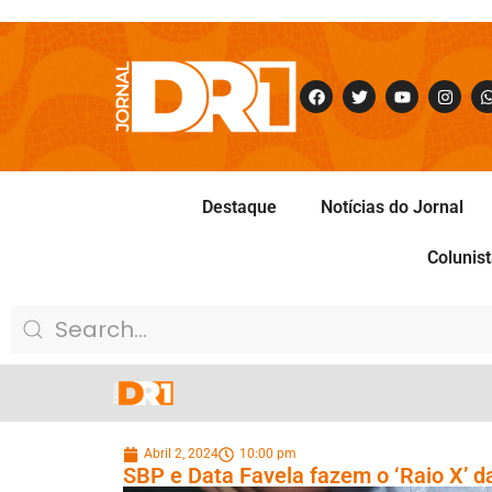
Destaque
Notícias do Jornal
Colunis
Abril 2, 2024
10:00 pm
SBP e Data Favela fazem o ‘Raio X’ d