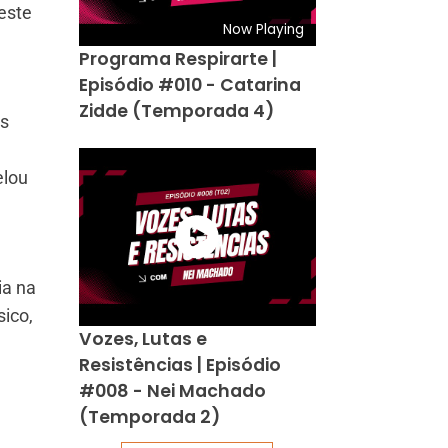
este
Now Playing
Programa Respirarte |
Episódio #010 - Catarina
Zidde (Temporada 4)
es
elou
ia na
ico,
Vozes, Lutas e
Resistências | Episódio
#008 - Nei Machado
(Temporada 2)