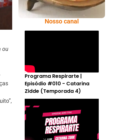
Nosso canal
a ou
o
Programa Respirarte |
Episódio #010 - Catarina
nças
Zidde (Temporada 4)
ito”,