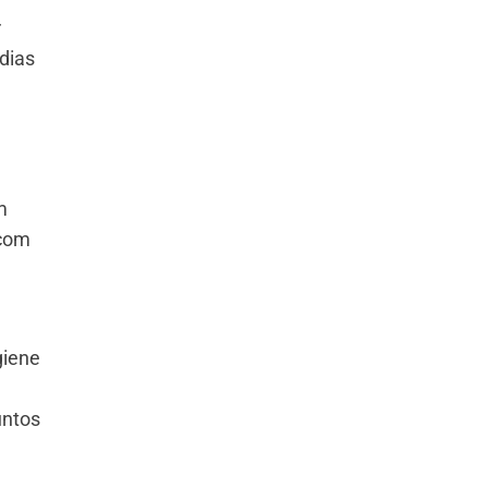
r
dias
m
 com
giene
untos