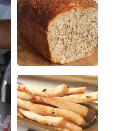
Comer Bem: Pão Low
Carb
Comer Bem:
Palitinhos De Cebola
E Salsa