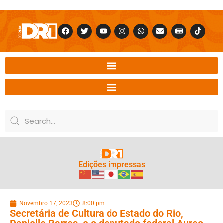
Edições impressas
Novembro 17, 2023
8:00 pm
Secretária de Cultura do Estado do Rio,
Danielle Barros, e o deputado federal Aureo