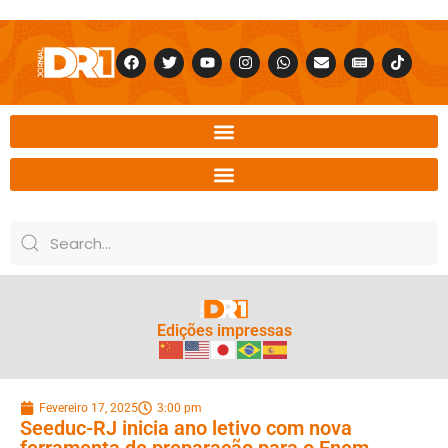
Edições impressas
Fevereiro 17, 2025
3:00 pm
Seeduc-RJ inicia ano letivo com nova
ferramenta de preparação para o Enem