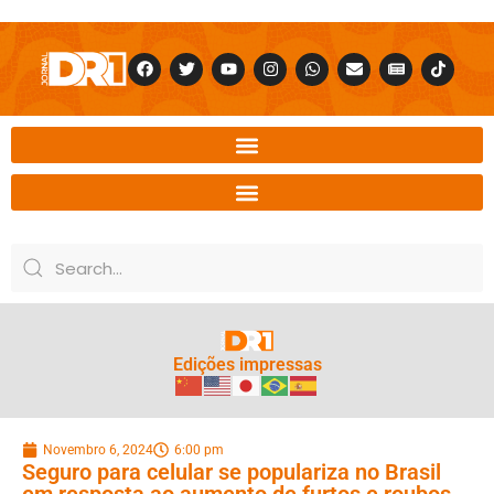
Edições impressas
Novembro 6, 2024
6:00 pm
Seguro para celular se populariza no Brasil
em resposta ao aumento de furtos e roubos