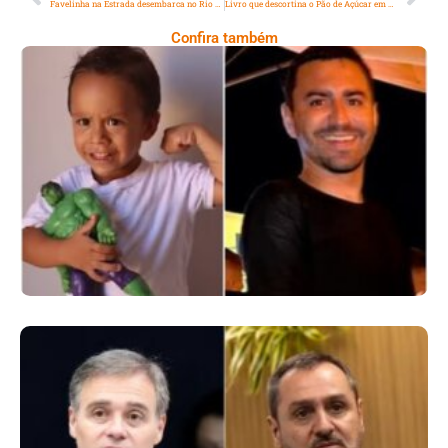
Favelinha na Estrada desembarca no Rio com atrações de funk e batalhas culturais no Teatro Dulcina e na Fundição Progresso
Livro que descortina o Pão de Açúcar em detalhes é relançado
Confira também
Comoção Marca Despedida De Menino De 3
Anos E Reacende Debate Sobre Proteção À
Infância
Superintendentes Da Polícia Federal
Manifestam Apoio Ao Diretor-Geral Em
Meio A Tensão Com O STF