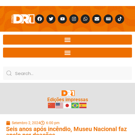
Edições impressas
Setembro 2, 2024
6:00 pm
Seis anos após incêndio, Museu Nacional faz
apelo por doações