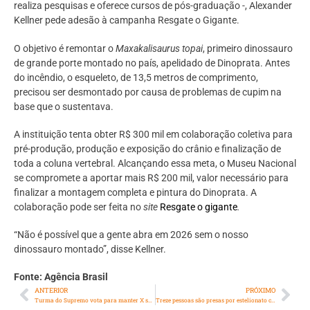
realiza pesquisas e oferece cursos de pós-graduação -, Alexander
Kellner pede adesão à campanha Resgate o Gigante.
O objetivo é remontar o
Maxakalisaurus topai
, primeiro dinossauro
de grande porte montado no país, apelidado de Dinoprata. Antes
do incêndio, o esqueleto, de 13,5 metros de comprimento,
precisou ser desmontado por causa de problemas de cupim na
base que o sustentava.
A instituição tenta obter R$ 300 mil em colaboração coletiva para
pré-produção, produção e exposição do crânio e finalização de
toda a coluna vertebral. Alcançando essa meta, o Museu Nacional
se compromete a aportar mais R$ 200 mil, valor necessário para
finalizar a montagem completa e pintura do Dinoprata. A
colaboração pode ser feita no
site
Resgate o gigante
.
“Não é possível que a gente abra em 2026 sem o nosso
dinossauro montado”, disse Kellner.
Fonte: Agência Brasil
ANTERIOR
PRÓXIMO
Turma do Supremo vota para manter X suspenso no Brasil
Treze pessoas são presas por estelionato contra Caixa Econômica