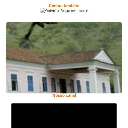
Confira também
Opinião: Fique Em Casa!
Serra: Fazenda Santa Cecília – Um Legado
Histórico Repleto De Beleza
Nosso canal