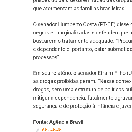
prisões do país se dá em razão das drogas
que atormentam as famílias brasileiras”.
O senador Humberto Costa (PT-CE) disse q
negras e marginalizadas e defendeu que a
buscarem o tratamento adequado. “Procura
e dependente e, portanto, estar submetido 
processos”.
Em seu relatório, o senador Efraim Filho (
as drogas proibidas geram. “Nesse context
drogas, sem uma estrutura de políticas pú
mitigar a dependência, fatalmente agravar
segurança e de proteção à infância e juven
Fonte: Agência Brasil
ANTERIOR