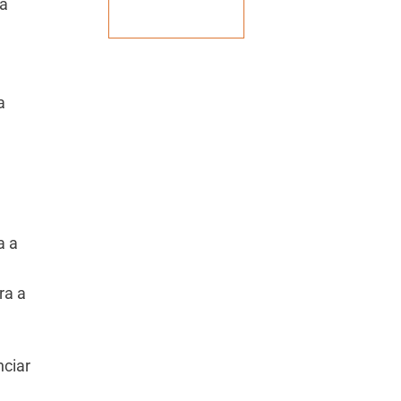
ma
Veja mais
a
a a
ra a
nciar