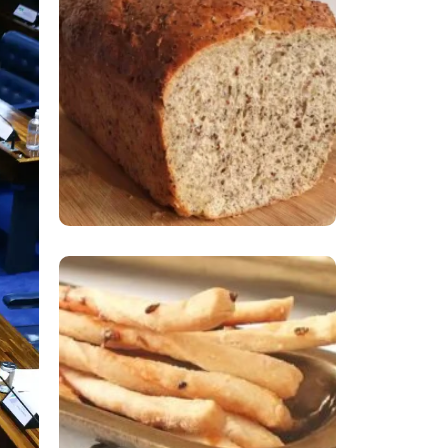
Comer Bem: Pão Low
Carb
Comer Bem:
Palitinhos De Cebola
E Salsa