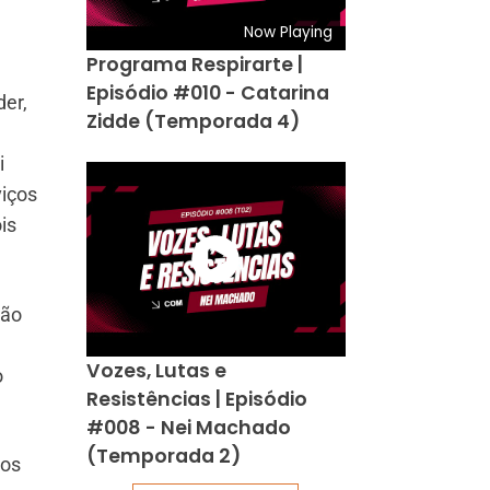
Now Playing
Programa Respirarte |
Episódio #010 - Catarina
der,
Zidde (Temporada 4)
i
viços
is
não
Vozes, Lutas e
o
Resistências | Episódio
#008 - Nei Machado
(Temporada 2)
dos