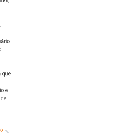
tes,
,
ário
s
a que
io e
 de
MO