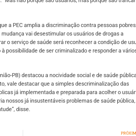
. “Mas não porque são usuários, mas porque são trafican
ue a PEC amplia a discriminação contra pessoas pobres
 mudança vai desestimular os usuários de drogas a
r o serviço de saúde será reconhecer a condição de usu
à possibilidade de ser criminalizado e responder a vário
União-PB) destacou a nocividade social e de saúde públic
o, vale destacar que a simples descriminalização das
blicas já implementada e preparada para acolher o usuár
ia nossos já insustentáveis problemas de saúde pública,
tude”, disse.
PRÓXI