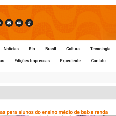
Notícias
Rio
Brasil
Cultura
Tecnologia
tas
Edições Impressas
Expediente
Contato
as para alunos do ensino médio de baixa renda