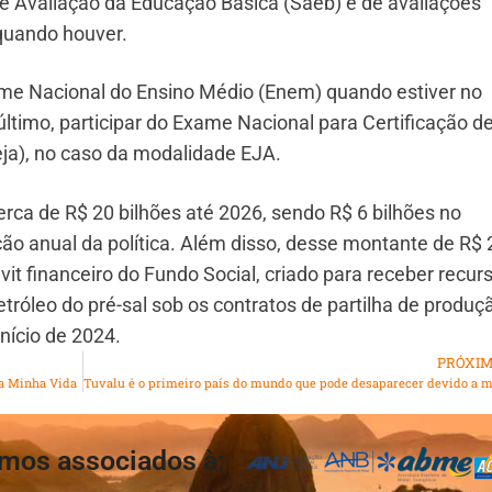
de Avaliação da Educação Básica (Saeb) e de avaliações
 quando houver.
xame Nacional do Ensino Médio (Enem) quando estiver no
último, participar do Exame Nacional para Certificação d
ja), no caso da modalidade EJA.
cerca de R$ 20 bilhões até 2026, sendo R$ 6 bilhões no
ão anual da política. Além disso, desse montante de R$ 
vit financeiro do Fundo Social, criado para receber recur
tróleo do pré-sal sob os contratos de partilha de produç
início de 2024.
PRÓXI
a Minha Vida
mos associados à: