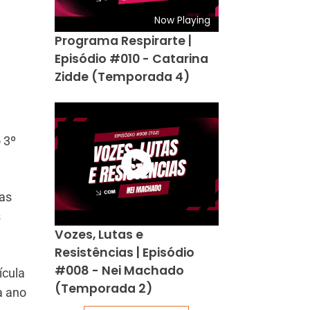
Now Playing
Programa Respirarte |
Episódio #010 - Catarina
Zidde (Temporada 4)
 3º
das
s
Vozes, Lutas e
Resistências | Episódio
#008 - Nei Machado
ícula
(Temporada 2)
a ano