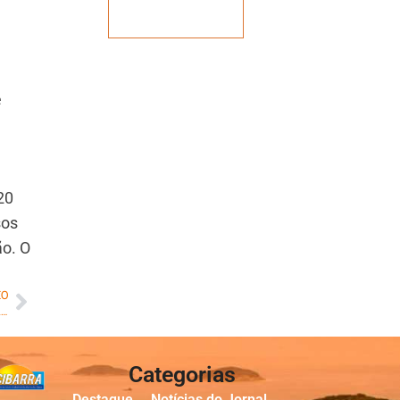
Veja mais
e
20
sos
ão. O
MO
Tuvalu é o primeiro país do mundo que pode desaparecer devido a mudança climática
Categorias
Destaque
Notícias do Jornal