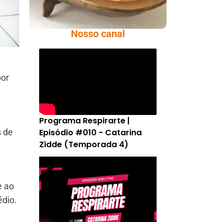
Nosso canal
por
Programa Respirarte |
s de
Episódio #010 - Catarina
Zidde (Temporada 4)
e ao
édio.