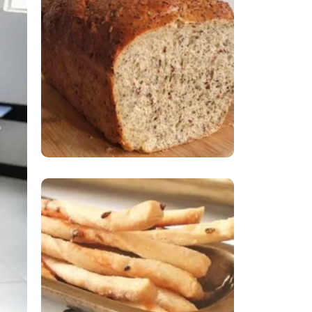
Comer Bem: Pão Low
Carb
Comer Bem:
Palitinhos De Cebola
E Salsa