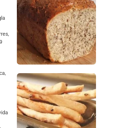
Comer Bem: Pão Low
gla
Carb
res,
9
ca,
Comer Bem:
Palitinhos De Cebola
E Salsa
vida