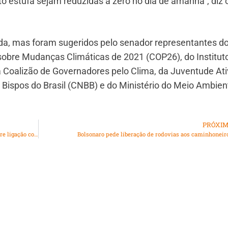
 estufa sejam reduzidas a zero no dia de amanhã”, diz 
ada, mas foram sugeridos pelo senador representantes d
obre Mudanças Climáticas de 2021 (COP26), do Institut
a Coalizão de Governadores pelo Clima, da Juventude Ati
Bispos do Brasil (CNBB) e do Ministério do Meio Ambient
PRÓXI
CPI pode convocar ex-mulher de Bolsonaro para falar sobre ligação com lobista
Bolsonaro pede liberação de rodovias aos caminhoneir