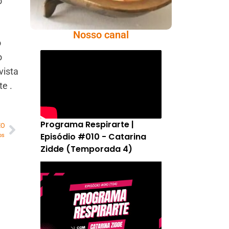
o
Nosso canal
o
o
vista
e .
Programa Respirarte |
MO
Episódio #010 - Catarina
os
Zidde (Temporada 4)