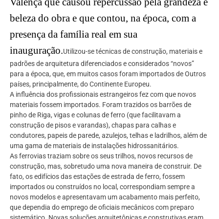
Valença que causou repercussão pela grandeza e
beleza do obra e que contou, na época, com a
presença da família real em sua
inauguração.
Utilizou-se técnicas de construção, materiais e
padrões de arquitetura diferenciados e considerados “novos”
para a época, que, em muitos casos foram importados de Outros
países, principalmente, do Continente Europeu.
A influência dos profissionais estrangeiros fez com que novos
materiais fossem importados. Foram trazidos os barrões de
pinho de Riga, vigas e colunas de ferro (que facilitavam a
construção de pisos e varandas), chapas para calhas e
condutores, papeis de parede, azulejos, telhas e ladrilhos, além de
uma gama de materiais de instalações hidrossanitários.
As ferrovias traziam sobre os seus trilhos, novos recursos de
construção, mas, sobretudo uma nova maneira de construir. De
fato, os edifícios das estações de estrada de ferro, fossem
importados ou construídos no local, correspondiam sempre a
novos modelos e apresentavam um acabamento mais perfeito,
que dependia do emprego de oficiais mecânicos com preparo
sistemático. Novas soluções arquitetônicas e construtivas eram