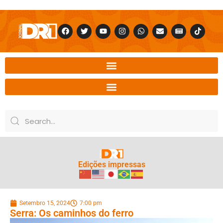
Edições impressas
Setembro 15, 2024
7:00 pm
Serra: Os caminhos do ferro