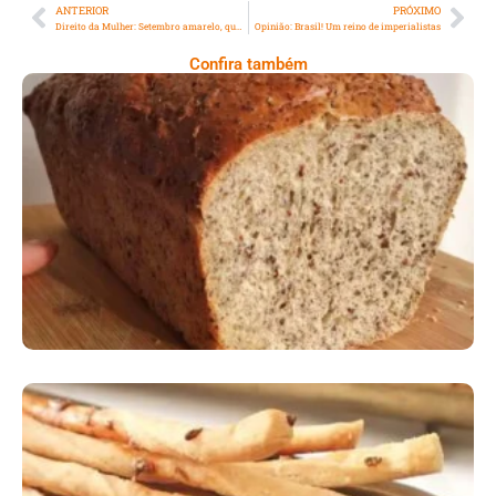
ANTERIOR
PRÓXIMO
Direito da Mulher: Setembro amarelo, quando a depressão “bate na porta”
Opinião: Brasil! Um reino de imperialistas
Confira também
Comer Bem: Pão Low Carb
Comer Bem: Palitinhos De Cebola E Salsa