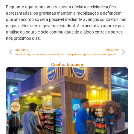
Enquanto aguardam uma resposta oficial às reivindicações
apresentadas, os grevistas mantêm a mobilização e defendem
que um acordo só será possível mediante avanços concretos nas
negociações com o governo estadual. A expectativa agora é pela
análise da pauta e pela continuidade do diálogo entre as partes
nos próximos dias.
ANTERIOR
PRÓXIMO
Contábil Day, maior evento de contabilidade do Estado do Rio de Janeiro, será realizado no Expo Rio CN
Ataques a Virginia no Maracanã repercutem na Câmara do Rio
Confira também
Cencosud Promove Inovação No Brasil
Com A Participação Do Prezunic No Rio
Innovation Week 2026