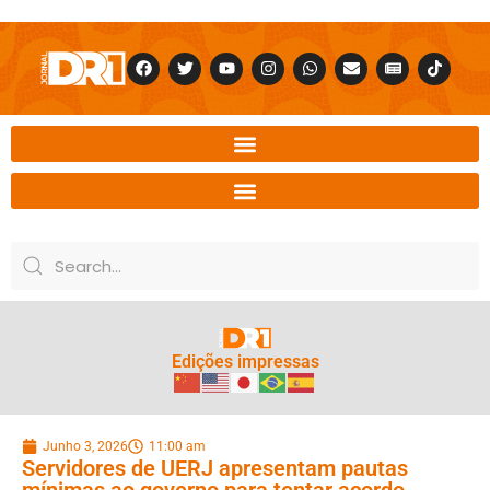
Edições impressas
Junho 3, 2026
11:00 am
Servidores de UERJ apresentam pautas
mínimas ao governo para tentar acordo