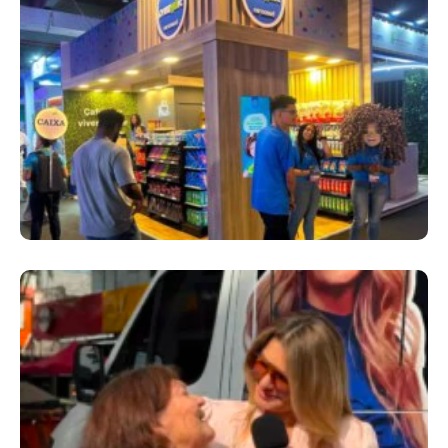
Cencosud Promove Inovação No Brasil
Com A Participação Do Prezunic No Rio
Innovation Week 2026
​Segurança Pública Lidera Queixas De
Moradores Do Rio Em Escuta Promovida Por
Antônia Fontenelle