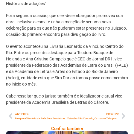
Histórias de adoções”.
Foi a segunda ocasião, que o ex-desembargador promoveu sua
obra, inclusive o convite tinha a menção de ser uma nova
celebração para os que não puderam estar presentes no Juizado,
ocasião do primeiro encontro para divulgação do livro.
O evento aconteceu na Livraria Leonardo da Vinci, no Centro do
Rio. Entre os presentes destaque para Teodoro Buaque de
Holanda e Ana Cristina Campelo que é CEO do Jornal DR1, vice-
presidente da Federaçao das Academias de Letra do Brasil (FALB)
e da Academia de Letras e Artes do Estado do Rio de Janeiro
(Aclerj), entidade esta que Siro Darlan tomou posse como membro
no início do mês.
Cabe ressaltar que o jurista também é o idealizador e atual vice-
presidente da Academia Brasileira de Letras do Cárcere.
ANTERIOR
PRÓXIMO
Banquete literário da Rede Sem Fronteiras
Estações São Conrado, Carioca e Triagem do MetrôRio recebem pontos de vacinação da SMS contra influenza e tríplice viral
Confira também