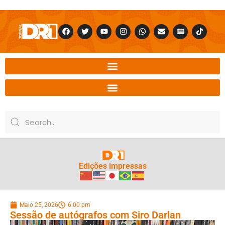
Edições impressas
Maio 25, 2026
6:00 pm
Sessão de autógrafos com Siro Darlan