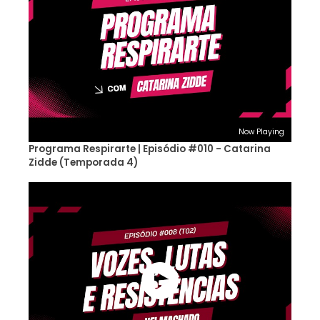
Now Playing
Programa Respirarte | Episódio #010 - Catarina
Zidde (Temporada 4)