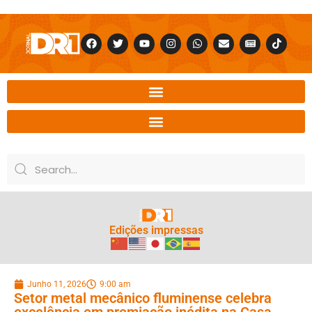
Edições impressas
Junho 11, 2026
9:00 am
Setor metal mecânico fluminense celebra
excelência em premiação inédita na Casa