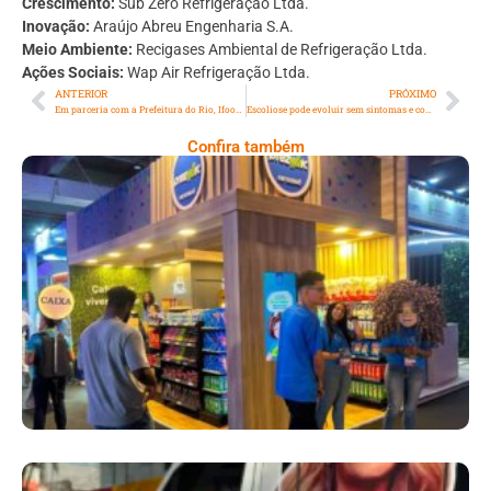
Crescimento:
Sub Zero Refrigeração Ltda.
Inovação:
Araújo Abreu Engenharia S.A.
Meio Ambiente:
Recigases Ambiental de Refrigeração Ltda.
Ações Sociais:
Wap Air Refrigeração Ltda.
ANTERIOR
PRÓXIMO
Em parceria com a Prefeitura do Rio, Ifood implementa indicador de segurança no trânsito “Direção Segura”
Escoliose pode evoluir sem sintomas e comprometer a qualidade de vida de adolescentes
Confira também
Cencosud Promove Inovação No Brasil
Com A Participação Do Prezunic No Rio
Innovation Week 2026