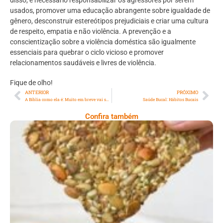
disso, é necessário responsabilizar os agressores por serem
usados, promover uma educação abrangente sobre igualdade de
gênero, desconstruir estereótipos prejudiciais e criar uma cultura
de respeito, empatia e não violência. A prevenção e a
conscientização sobre a violência doméstica são igualmente
essenciais para quebrar o ciclo vicioso e promover
relacionamentos saudáveis e livres de violência.
Fique de olho!
ANTERIOR
PRÓXIMO
A Bíblia como ela é: Muito em breve vai sair uma notícia
Saúde Bucal: Hábitos Bucais
Confira também
Comer Bem: Cracker De Sementes