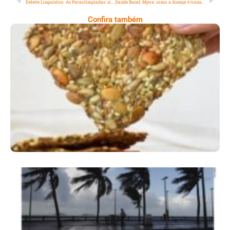
Deleite Linguístico: As Paraolimpíadas: símbolo da luta por uma sociedade mais inclusiva
Saúde Bucal: Mpox: como a doença é transmitida e como é feita a prevenção?
Confira também
Comer Bem: Cracker De Sementes
Ano X – Número 366 01 A 07 De Agosto De
2026