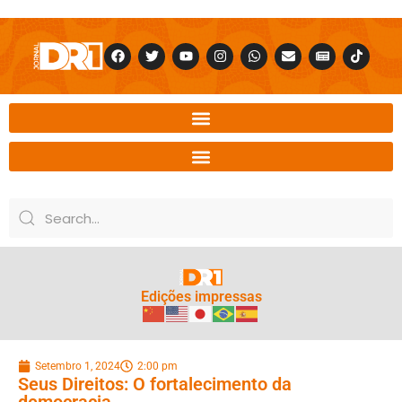
Edições impressas
Setembro 1, 2024
2:00 pm
Seus Direitos: O fortalecimento da
democracia