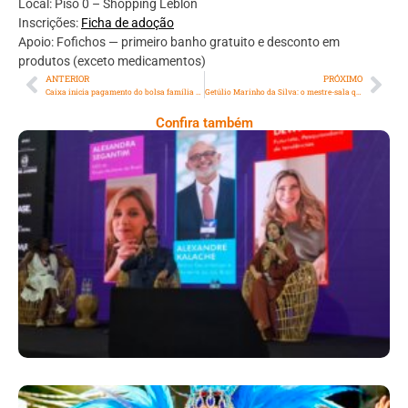
Local: Piso 0 – Shopping Leblon
Inscrições:
Ficha de adoção
Apoio: Fofichos — primeiro banho gratuito e desconto em
produtos (exceto medicamentos)
ANTERIOR
PRÓXIMO
Caixa inicia pagamento do bolsa família e auxílio gás nesta segunda (20/10)
Getúlio Marinho da Silva: o mestre-sala que dançou a história do samba
Confira também
Longevidade, Inclusão E Futuro Marcam
Rio Innovation Week