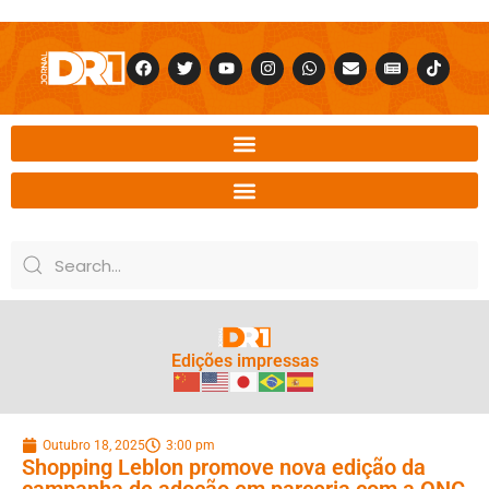
Edições impressas
Outubro 18, 2025
3:00 pm
Shopping Leblon promove nova edição da
campanha de adoção em parceria com a ONG