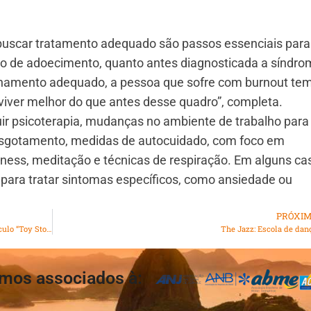
e buscar tratamento adequado são passos essenciais para
o de adoecimento, quanto antes diagnosticada a síndro
nhamento adequado, a pessoa que sofre com burnout tem
e, viver melhor do que antes desse quadro”, completa.
r psicoterapia, mudanças no ambiente de trabalho para
 esgotamento, medidas de autocuidado, com foco em
ness, meditação e técnicas de respiração. Em alguns ca
ra tratar sintomas específicos, como ansiedade ou
PRÓXI
ONG Favela Mundo realiza dia para crianças com espetáculo “Toy Story” na Cidade de Deus na quinta (26)
The Jazz: Escola de dan
mos associados à: