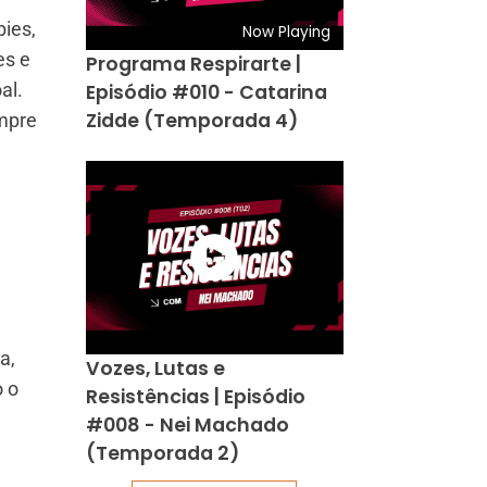
bies,
Now Playing
es e
Programa Respirarte |
al.
Episódio #010 - Catarina
Zidde (Temporada 4)
empre
a,
Vozes, Lutas e
 o
Resistências | Episódio
#008 - Nei Machado
(Temporada 2)