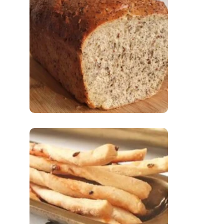
Comer Bem: Pão Low
Carb
Comer Bem:
Palitinhos De Cebola
E Salsa