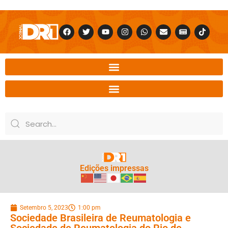
Edições impressas
Setembro 5, 2023
1:00 pm
Sociedade Brasileira de Reumatologia e
Sociedade de Reumatologia do Rio de