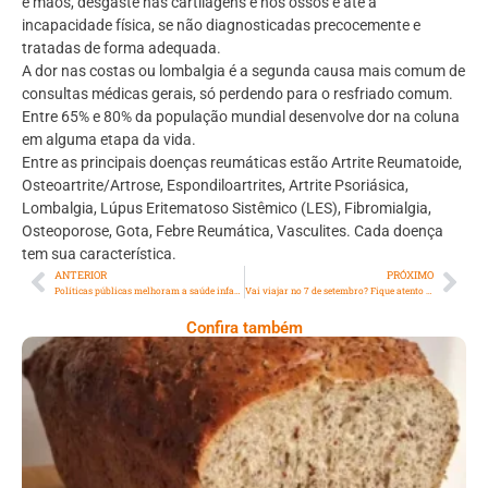
e mãos, desgaste nas cartilagens e nos ossos e até à
incapacidade física, se não diagnosticadas precocemente e
tratadas de forma adequada.
A dor nas costas ou lombalgia é a segunda causa mais comum de
consultas médicas gerais, só perdendo para o resfriado comum.
Entre 65% e 80% da população mundial desenvolve dor na coluna
em alguma etapa da vida.
Entre as principais doenças reumáticas estão Artrite Reumatoide,
Osteoartrite/Artrose, Espondiloartrites, Artrite Psoriásica,
Lombalgia, Lúpus Eritematoso Sistêmico (LES), Fibromialgia,
Osteoporose, Gota, Febre Reumática, Vasculites. Cada doença
tem sua característica.
ANTERIOR
PRÓXIMO
Políticas públicas melhoram a saúde infantil no Semiárido brasileiro, aponta pesquisa
Vai viajar no 7 de setembro? Fique atento aos falsos motoristas
Confira também
Comer Bem: Pão Low Carb