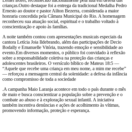
Leniel Borel, reconhecido nacionalmente pela luta em defesa das
crianças.Outro destaque foi a entrega da tradicional Medalha Pedro
Ernesto ao doutor e pastor Ailton Bezerra, considerada a maior
honraria concedida pela Câmara Municipal do Rio. A homenagem
reconheceu sua atuação social, espiritual e o trabalho voltado à
conscientização e apoio às famílias.
A noite também contou com apresentações musicais especiais da
cantora Letícia Joia Ildebrando, além das participações de Decio
Bodally e Emanuelle Vitória, trazendo emoção e sensibilidade ao
evento.Em diversos momentos, o público foi convidado à reflexão
sobre a responsabilidade coletiva na proteção das crianças e
adolescentes brasileiros. O versículo bíblico de Mateus 18:5 —
“Aquele que recebe uma criança em meu nome, a mim me recebe”
— reforçou a mensagem central da solenidade: a defesa da infância
como compromisso de toda a sociedade
.A campanha Maio Laranja acontece em todo o país durante o mês
de maio e busca conscientizar a população sobre a prevenção e o
combate ao abuso e à exploração sexual infantil. A iniciativa
também incentiva denúncias e ações de acolhimento às vítimas,
promovendo informação, proteção e esperança.