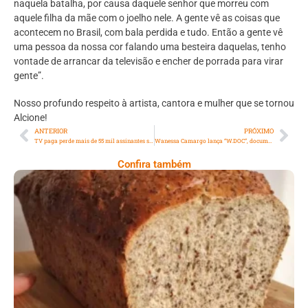
naquela batalha, por causa daquele senhor que morreu com
aquele filha da mãe com o joelho nele. A gente vê as coisas que
acontecem no Brasil, com bala perdida e tudo. Então a gente vê
uma pessoa da nossa cor falando uma besteira daquelas, tenho
vontade de arrancar da televisão e encher de porrada para virar
gente”.
Nosso profundo respeito à artista, cantora e mulher que se tornou
Alcione!
ANTERIOR
PRÓXIMO
TV paga perde mais de 55 mil assinantes só em abril
Wanessa Camargo lança “W.DOC”, documentário sobre os 20 anos de carreira
Confira também
Comer Bem: Pão Low Carb