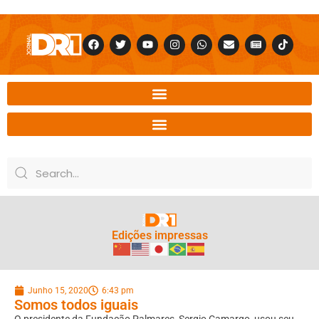
Edições impressas
Junho 15, 2020
6:43 pm
Somos todos iguais
O presidente da Fundação Palmares, Sergio Camargo, usou seu