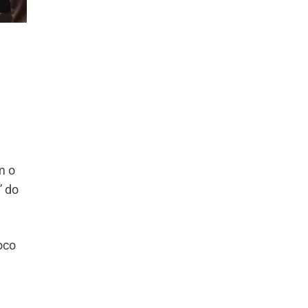
m o
” do
oco