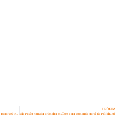
PRÓXI
Diretor impede ataque armado em escola nos EUA e evita possível tragédia