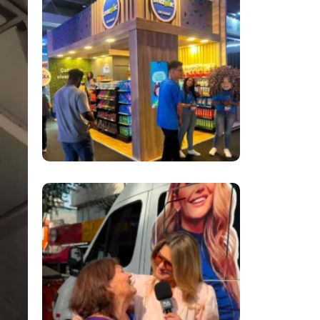
Inovação No Brasil
Com A Participação
Do Prezunic No Rio
Innovation Week
2026
​Segurança Pública
Lidera Queixas De
Moradores Do Rio Em
Escuta Promovida
Por Antônia
Fontenelle