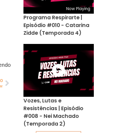
Now Playing
Programa Respirarte |
Episódio #010 - Catarina
Zidde (Temporada 4)
vendo
MO
er
Vozes, Lutas e
Resistências | Episódio
#008 - Nei Machado
(Temporada 2)