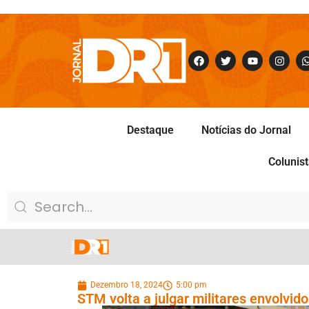
Destaque
Notícias do Jornal
Colunis
Dezembro 18, 2024
5:00 pm
STM volta a julgar militares envolvi