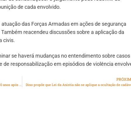
punição de cada envolvido.
 a atuação das Forças Armadas em ações de segurança
. Também reacendeu discussões sobre a aplicação da
 civis.
rminar se haverá mudanças no entendimento sobre casos
e de responsabilização em episódios de violência envol
PRÓXI
Cláudio Castro prevê quitação total da dívida do Rio em 30 anos após acordo com a União
Dino propõe que Lei da Anistia não se aplique a ocultação de cadáv