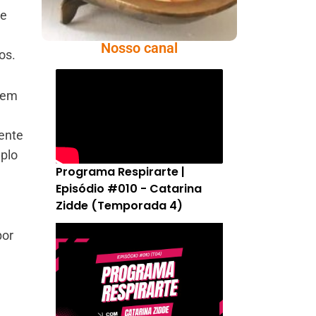
de
Nosso canal
os.
s em
mente
mplo
Programa Respirarte |
Episódio #010 - Catarina
Zidde (Temporada 4)
por
a