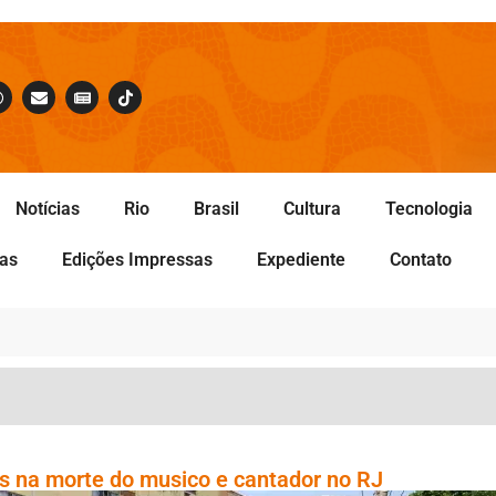
Notícias
Rio
Brasil
Cultura
Tecnologia
tas
Edições Impressas
Expediente
Contato
dos na morte do musico e cantador no RJ