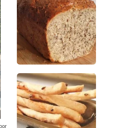
Comer Bem: Pão Low
Carb
Comer Bem:
Palitinhos De Cebola
E Salsa
por