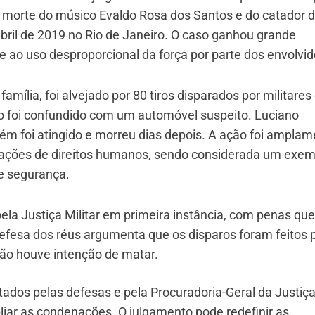
a morte do músico Evaldo Rosa dos Santos e do catador 
bril de 2019 no Rio de Janeiro. O caso ganhou grande
e ao uso desproporcional da força por parte dos envolvid
amília, foi alvejado por 80 tiros disparados por militare
lo foi confundido com um automóvel suspeito. Luciano
ém foi atingido e morreu dias depois. A ação foi ampla
nizações de direitos humanos, sendo considerada um exe
de segurança.
la Justiça Militar em primeira instância, com penas que
defesa dos réus argumenta que os disparos foram feitos 
não houve intenção de matar.
ados pelas defesas e pela Procuradoria-Geral da Justiç
iar as condenações. O julgamento pode redefinir as