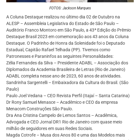
FOTOS: Jackson Marques
A Coluna Destaque realizou no último dia 02 de Outubro na
ALESP – Assembleia Legislativa do Estado de São Paulo –
Auditório Franco Montoro em São Paulo, a 43ª Edição do Prêmio
Destaque Brasil 2023 em comemoração aos 43 anos da Coluna
Destaque. O Padrinho de Honra da Solenidade foi o Deputado
Estadual, Capitão Rafael Telhada (PP). Tivemos como
Patronesses e Paraninfos as seguintes Personalidades:
Zélia Fernandes da Silva – Presidente ADABL – Associação dos
Diplomados da Academia Brasileira de Letras (Rio de Janeiro)
ADABL completa nesse ano de 2023, 60 anos de atividades.
Sandrinha Sargentelli – Embaixadora da Cultura do Brasil. (São
Paulo)
Paulo Joel Vedana – CEO Revista Perfil (Itajaí – Santa Catarina)
Dr Rony Samuel Menasce – Acadêmico e CEO da empresa
Menacom Construções São Paulo.
Dra Ana Cristina Campelo de Lemos Santos – Acadêmica,
Advogada e CEO Jornal DR1 Rio de Janeiro com quase meio
milhão de seguidores em suas Redes Sociais.
Magda Cotrofe – Musa dos Anos 80 e uma das Modelos mais