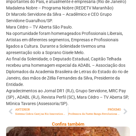
importantes do País, e atualmente é empresária (Rio de Janeiro)
Madalena Nobre – Programa Nobre (REDETV Maranhão)
Dr Marcelo Servidone da Silva – Acadêmico e CEO Grupo
Servidone Guarulhos/SP.
Mara Cédro – TV Aberta São Paulo.
Na oportunidade foram homenageados Profissionais Liberais,
Artistas em diferentes segmentos, Empresas e Profissionais
ligados a Cultura. Durante a Solenidade tivemos uma
apresentação solo a Soprano Gisele Melo.
Ao final da Solenidade, o Deputado Estadual, Capitão Telhada
recebeu uma homenagem especial da ADABL – Associação dos
Diplomados da Academia Brasileira de Letras do Estado do rio de
Janeiro, das mãos de Zélia Fernandes da Silva, Presidente da
Entidade.
Agradecimentos ao Jornal DR1 (RJ), Grupo Servidone, MRC Pay
(SP) , ADABL (RJ), Revista Perfil (SC), Mara Cédro – TV Aberta SP,
Mônica Tavares (Assessoria/SP).
ANTERIOR
PRÓXIMO
Sistema Cisbra-Caerj na Rio Innovation Week
Professora da Faetec Bangu Revoluciona a Educação Gastronômica com Plantas Alimentícias Não Convencionais
Confira também