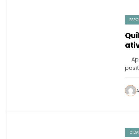
ESPO
Qui
ati
tra
App 
par
posi
A
CIDA