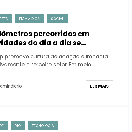
RTES
FICA A DICA
SOCIAL
lômetros percorridos em
vidades do dia a dia se
nsformam em apoio financeiro
promove cultura de doação e impacta
a ONGs
tivamente o terceiro setor Em meio…
LER MAIS
dmindiario
DE
RIO
TECNOLOGIA