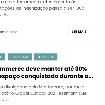
a nova ferramenta, atendimento às
citações de indenização passa a ser 100%
al A…
LER MAIS
dmindiario
IL
TECNOLOGIA
TENDÊNCIAS
mmerce deve manter até 30%
espaço conquistado durante a
ndemia
s divulgados pela Mastercard, por meio
elatório Global Outlook 2021, estimam que
e as…