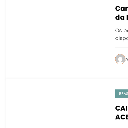
Car
da 
Os pa
disp
A
BRAS
CAI
AC