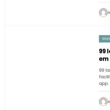
A
BRAS
99 
em 
99 l
faci
app. 
A