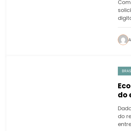
Com 
soli
digit
A
BRAS
Eco
do 
pa
Dado
do r
entr