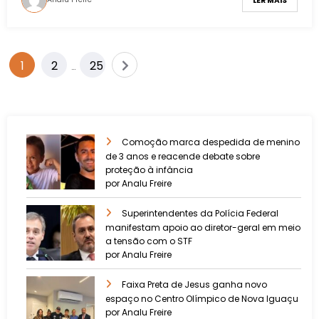
LER MAIS
1
2
25
…
Comoção marca despedida de menino
de 3 anos e reacende debate sobre
proteção à infância
por Analu Freire
Superintendentes da Polícia Federal
manifestam apoio ao diretor-geral em meio
a tensão com o STF
por Analu Freire
Faixa Preta de Jesus ganha novo
espaço no Centro Olímpico de Nova Iguaçu
por Analu Freire