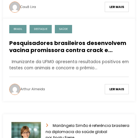
Cauã Lira
LER MAIS
BRASIL
DESTAQUE
SAÚDE
Pesquisadores brasileiros desenvolvem
vacina promissora contra crack e
cocaína
Imunizante da UFMG apresenta resultados positivos em
testes com animais e concorre a prêmio…
Arthur Almeida
LER MAIS
Mariângela Simão é referência brasileira
na diplomacia da saúde global
por Analu Freire