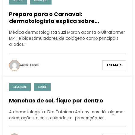
BELEZA
DESTAQUE
Preparo para o Carnaval:
dermatologista explica sobre
procedimento seguro para
Médica dermatologista Suzi Maron aponta o Ultraformer
embelezamento do bumbum
MPT e bioestimuladores de colágeno como principais
aliados…
Analu Freire
LER MAIS
DESTAQUE
SAÚDE
Manchas de sol, fique por dentro
A dermatologista Dra Tathiana Antony nos dá algumas
orientações, dicas , cuidados e prevenção As…