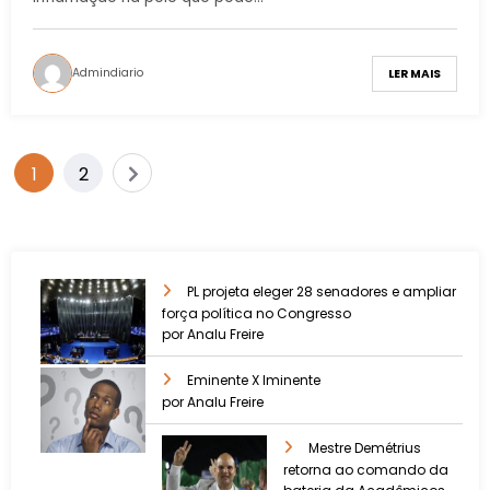
Admindiario
LER MAIS
1
2
PL projeta eleger 28 senadores e ampliar
força política no Congresso
por Analu Freire
Eminente X Iminente
por Analu Freire
Mestre Demétrius
retorna ao comando da