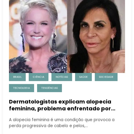
BRASIL
CIÊNCIA
NOTÍCIAS
SAÚDE
SOCIEDADE
TECNOLOGIA
TENDÊNCIAS
Dermatologistas explicam alopecia
feminina, problema enfrentado por
muitas mulheres
A alopecia feminina é uma condição que provoca a
perda progressiva de cabelo e pelos,…