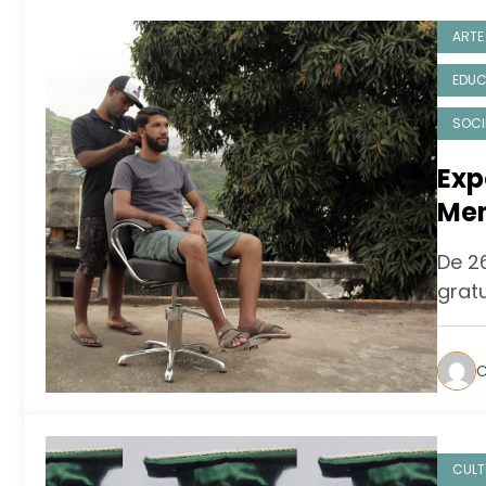
ARTE
EDU
SOCI
Exp
Men
Mus
De 2
grat
C
CULT