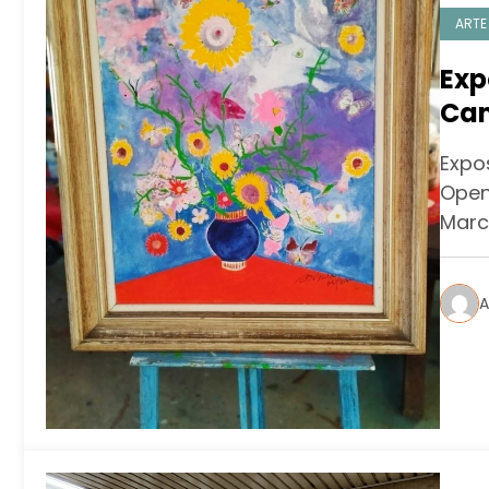
ARTE
Exp
Cam
Expo
Open
Marc
A