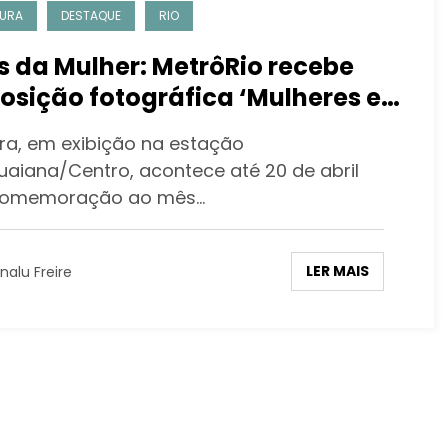
URA
DESTAQUE
RIO
 da Mulher: MetrôRio recebe
osição fotográfica ‘Mulheres e
soas’
ra, em exibição na estação
uaiana/Centro, acontece até 20 de abril
comemoração ao mês…
LER MAIS
nalu Freire