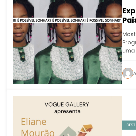
Exp
Pai
Cul
Most
Prog
uma 
A
DEST