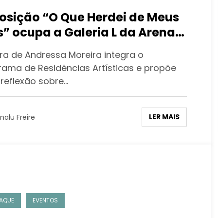
osição “O Que Herdei de Meus
s” ocupa a Galeria L da Arena
tural Dicró
ra de Andressa Moreira integra o
rama de Residências Artísticas e propõe
reflexão sobre…
LER MAIS
nalu Freire
AQUE
EVENTOS