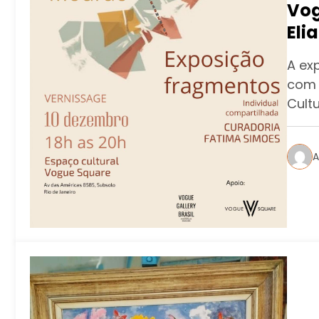
Vog
Eli
A ex
com 
Cult
A