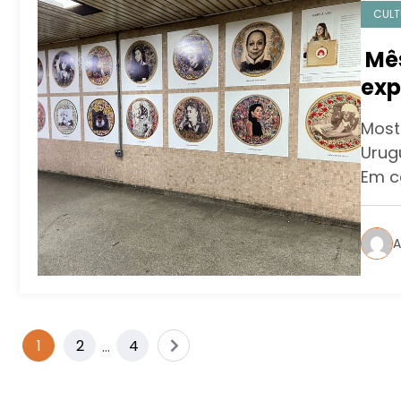
CULT
Mês
exp
Pes
Most
Urug
Em 
A
1
2
…
4