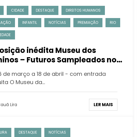
CIDADE
DESTAQUE
DIREITOS HUMANOS
CAÇÃO
INFANTIL
NOTÍCIAS
PREMIAÇÃO
RIO
EDADE
osição inédita Museu dos
inos – Futuros Sampleados no
eu da Maré
6 de março a 18 de abril - com entrada
uita O Museu da…
LER MAIS
auã Lira
URA
DESTAQUE
NOTÍCIAS