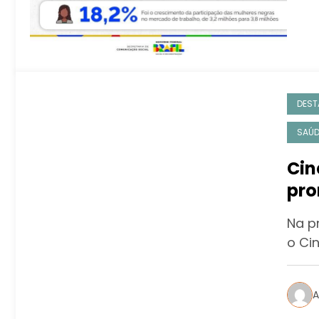
DEST
SAÚD
Cin
pro
cri
Na pr
esp
o Ci
A