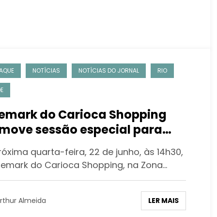
AQUE
NOTÍCIAS
NOTÍCIAS DO JORNAL
RIO
E
emark do Carioca Shopping
move sessão especial para
anças com transtorno do
óxima quarta-feira, 22 de junho, às 14h30,
ectro autista
nemark do Carioca Shopping, na Zona…
LER MAIS
rthur Almeida