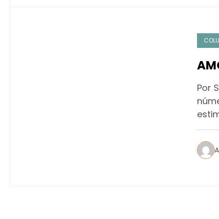
COL
AM
Por 
númer
esti
A