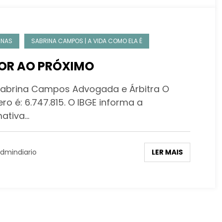
UNAS
SABRINA CAMPOS | A VIDA COMO ELA É
OR AO PRÓXIMO
Sabrina Campos Advogada e Árbitra O
o é: 6.747.815. O IBGE informa a
mativa…
LER MAIS
dmindiario