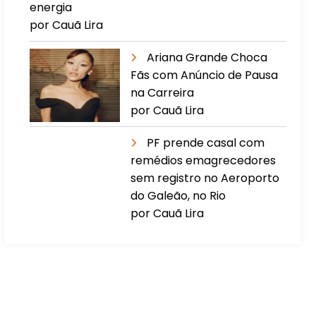
energia
por Cauã Lira
Ariana Grande Choca
Fãs com Anúncio de Pausa
na Carreira
por Cauã Lira
PF prende casal com
remédios emagrecedores
sem registro no Aeroporto
do Galeão, no Rio
por Cauã Lira