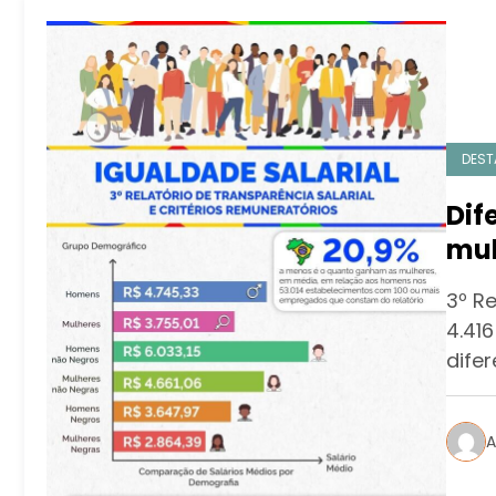
DEST
Dif
mul
Jan
3º R
4.416
dife
A