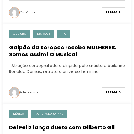
Cauã Lira
LER MAIS
CULTURA
DESTAQUE
RIO
Galpão da Seropec recebe MULHERES.
Somos assim! O Musical
Atração coreografada e dirigida pelo artista e bailarino
Ronaldo Damas, retrata o universo feminino…
Admindiario
LER MAIS
MÚSICA
NOTÍCIAS DO JORNAL
Del Feliz lança dueto com Gilberto Gil