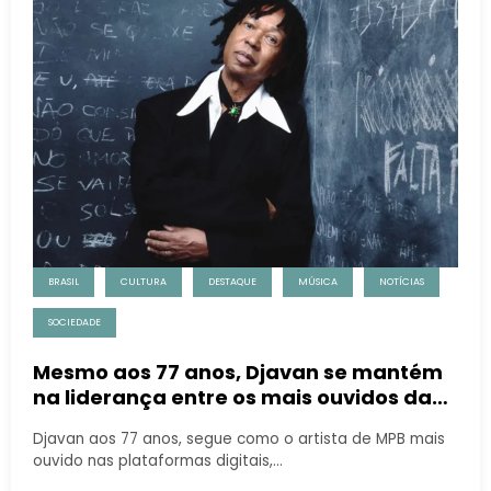
BRASIL
CULTURA
DESTAQUE
MÚSICA
NOTÍCIAS
SOCIEDADE
Mesmo aos 77 anos, Djavan se mantém
na liderança entre os mais ouvidos da
MPB
Djavan aos 77 anos, segue como o artista de MPB mais
ouvido nas plataformas digitais,…