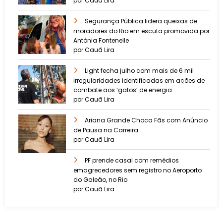
por Cauã Lira
​Segurança Pública lidera queixas de
moradores do Rio em escuta promovida por
Antônia Fontenelle
por Cauã Lira
Light fecha julho com mais de 6 mil
irregularidades identificadas em ações de
combate aos ‘gatos’ de energia
por Cauã Lira
Ariana Grande Choca Fãs com Anúncio
de Pausa na Carreira
por Cauã Lira
PF prende casal com remédios
emagrecedores sem registro no Aeroporto
do Galeão, no Rio
por Cauã Lira