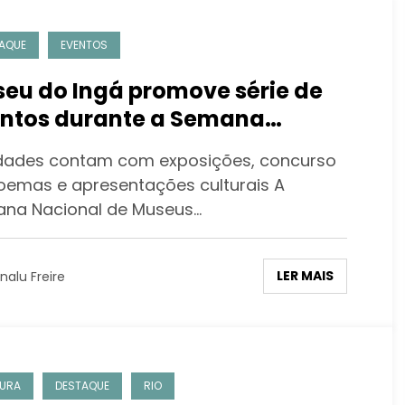
AQUE
EVENTOS
eu do Ingá promove série de
ntos durante a Semana
ional de Museus
idades contam com exposições, concurso
oemas e apresentações culturais A
na Nacional de Museus…
LER MAIS
nalu Freire
URA
DESTAQUE
RIO