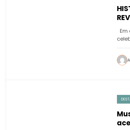
HIS
REV
PAR
Em c
celeb
A
DEST
Mus
ace