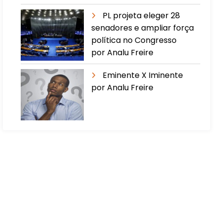
PL projeta eleger 28
senadores e ampliar força
política no Congresso
por Analu Freire
Eminente X Iminente
por Analu Freire