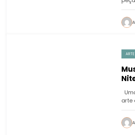
peça
A
ARTE
Mus
Nit
hor
Uma 
arte 
A