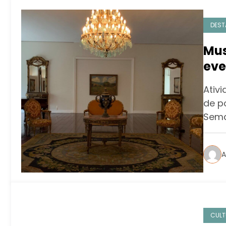
DEST
Mus
eve
Nac
Ativ
de p
Sema
A
CULT