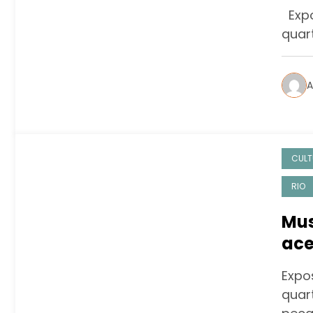
Jan
Expo
quart
A
CULT
RIO
Mus
ace
Jan
Expo
quart