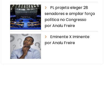
PL projeta eleger 28
senadores e ampliar força
política no Congresso
por Analu Freire
Eminente X Iminente
por Analu Freire