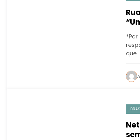
Rua
“Un
Net
*Por 
resp
que…
A
BRAS
Net
se