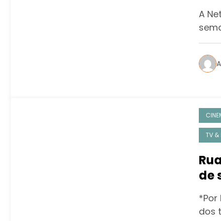
A Net
sema
A
CINE
TV &
Rua
de 
ser
*Por 
dos t