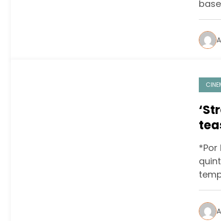
base
A
CINE
‘St
tea
*Por 
quint
temp
A