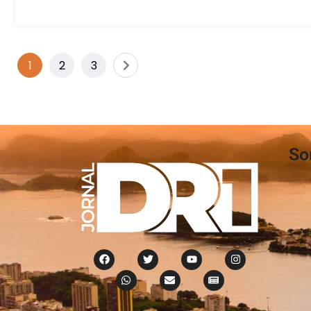
1
2
3
So