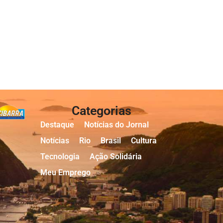
Categorias
Destaque
Notícias do Jornal
Notícias
Rio
Brasil
Cultura
Tecnologia
Ação Solidária
Meu Emprego