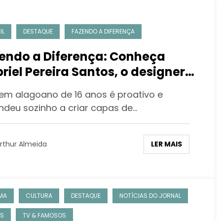
IL
DESTAQUE
FAZENDO A DIFERENÇA
endo a Diferença: Conheça
riel Pereira Santos, o designer
 faz capas para a Netflix.
m alagoano de 16 anos é proativo e
ndeu sozinho a criar capas de…
LER MAIS
rthur Almeida
MA
CULTURA
DESTAQUE
NOTÍCIAS DO JORNAL
ES
TV & FAMOSOS