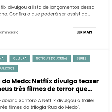
flix divulgou a lista de lançamentos dessa
na. Confira o que poderá ser assistido…
LER MAIS
dmindiario
MA
CULTURA
NOTÍCIAS DO JORNAL
SÉRIES
 FAMOSOS
 do Medo: Netflix divulga teaser
seus três filmes de terror que
ão interligados
Fabiana Santoro A Netflix divulgou o trailer
rês filmes da trilogia ‘Rua do Medo’,