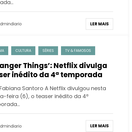
ada…
LER MAIS
dmindiario
MA
CULTURA
SÉRIES
TV & FAMOSOS
ranger Things’: Netflix divulga
ser inédito da 4ª temporada
Fabiana Santoro A Netflix divulgou nesta
a-feira (6), o teaser inédito da 4ª
orada…
LER MAIS
dmindiario