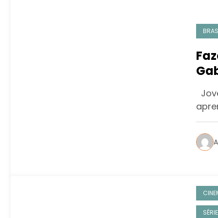
BRAS
Faz
Gab
que
Jove
apre
A
CINE
SÉRI