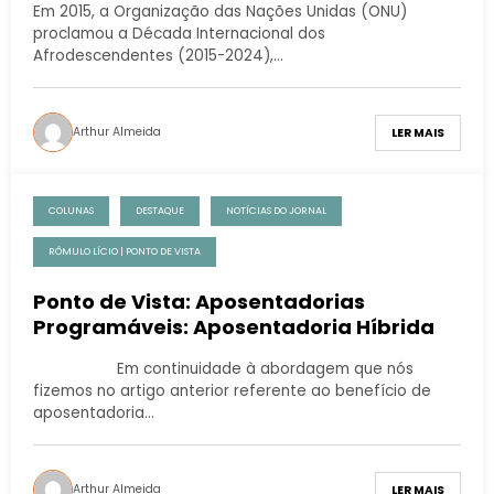
Em 2015, a Organização das Nações Unidas (ONU)
proclamou a Década Internacional dos
Afrodescendentes (2015-2024),…
Arthur Almeida
LER MAIS
COLUNAS
DESTAQUE
NOTÍCIAS DO JORNAL
RÔMULO LÍCIO | PONTO DE VISTA
Ponto de Vista: Aposentadorias
Programáveis: Aposentadoria Híbrida
Em continuidade à abordagem que nós
fizemos no artigo anterior referente ao benefício de
aposentadoria…
Arthur Almeida
LER MAIS