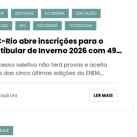
DE
DESTAQUE
ECONOMIA
EDUCAÇÃO
CIAS
RIO
SOCIEDADE
TECNOLOGIA
-Rio abre inscrições para o
tibular de Inverno 2026 com 491
as para o segundo semestre
esso seletivo não terá provas e aceita
s das cinco últimas edições do ENEM,…
LER MAIS
auã Lira
AQUE