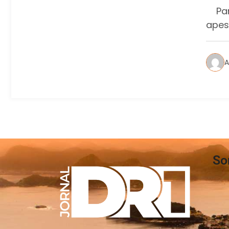
Para 
apes
A
So