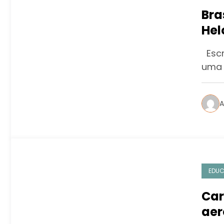
Bra
Hel
Nov
Escri
uma 
A
EDU
Car
aer