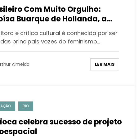
sileiro Com Muito Orgulho:
oísa Buarque de Hollanda, a
a Imortal da ABL
tora e crítica cultural é conhecida por ser
das principais vozes do feminismo…
LER MAIS
rthur Almeida
CAÇÃO
RIO
ioca celebra sucesso de projeto
oespacial