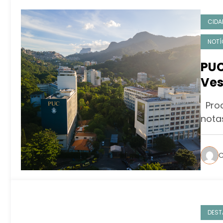
CIDA
NOTÍ
PUC
Ves
vag
Proc
nota
C
DEST