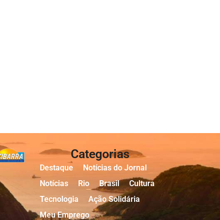
Categorias
Destaque
Notícias do Jornal
Notícias
Rio
Brasil
Cultura
Tecnologia
Ação Solidária
Meu Emprego