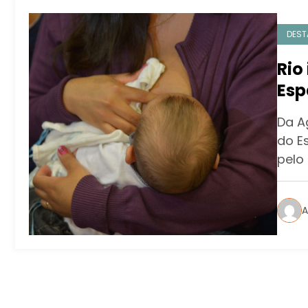
DEST
Rio
Esp
Da A
do E
pelo 
A