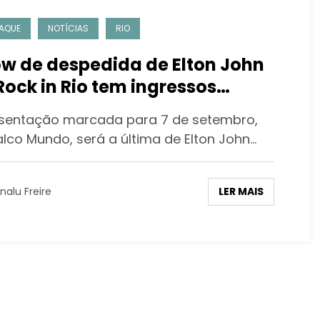
AQUE
NOTÍCIAS
RIO
w de despedida de Elton John
Rock in Rio tem ingressos
otados e confirma expectativa
sentação marcada para 7 de setembro,
tórica
alco Mundo, será a última de Elton John…
LER MAIS
nalu Freire