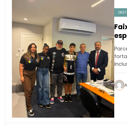
DEST
Fai
esp
Igu
Parce
fort
inclu
A