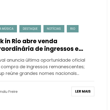
A MÚSICA
DESTAQUE
NOTÍCIAS
RIO
k in Rio abre venda
raordinária de ingressos e
enta expectativa para edição
val anuncia última oportunidade oficial
2026
 compra de ingressos remanescentes;
-up reúne grandes nomes nacionais…
LER MAIS
nalu Freire