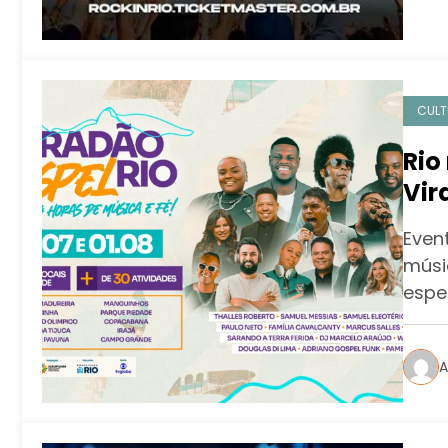
CULT
Rio
Vir
mús
Even
músi
espe
A