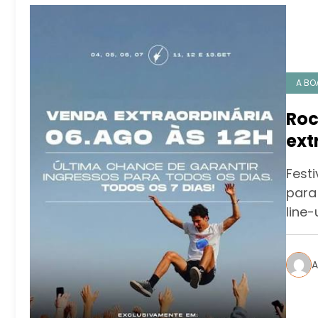
A BO
Roc
ext
aum
Festi
de 
para
line
A