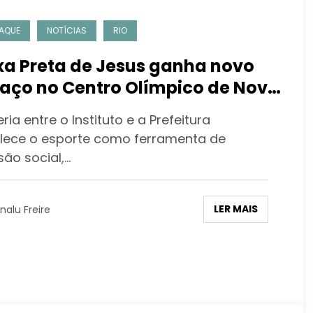
AQUE
NOTÍCIAS
RIO
xa Preta de Jesus ganha novo
aço no Centro Olímpico de Nova
açu
ria entre o Instituto e a Prefeitura
alece o esporte como ferramenta de
são social,…
LER MAIS
nalu Freire