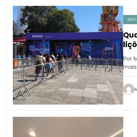
DEST
Qua
liç
Por 
mais
A