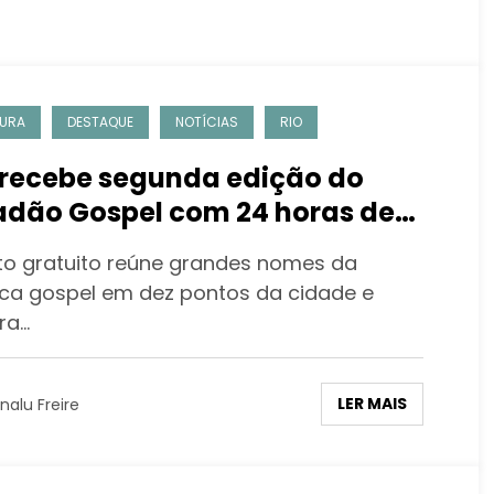
URA
DESTAQUE
NOTÍCIAS
RIO
 recebe segunda edição do
adão Gospel com 24 horas de
ica, cultura e fé
to gratuito reúne grandes nomes da
ca gospel em dez pontos da cidade e
ra…
LER MAIS
nalu Freire