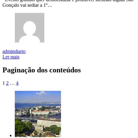
Gonçalo vai sediar a 1º…
admindiario
Ler mais
Paginação dos conteúdos
1
2
…
4